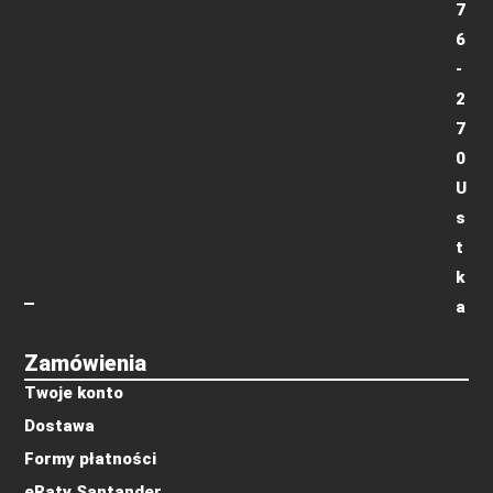
7
6
-
2
7
0
U
s
t
k
a
Zamówienia
Twoje konto
Dostawa
Formy płatności
eRaty Santander