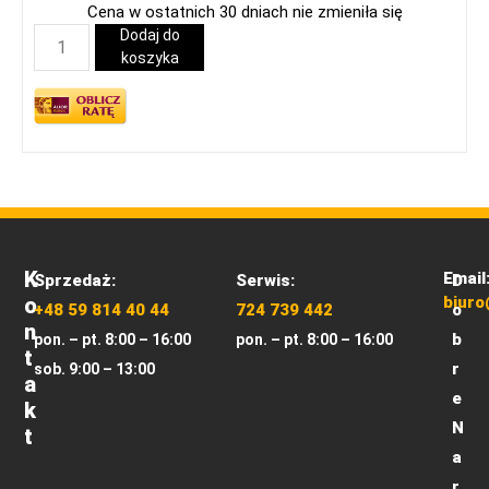
Cena w ostatnich 30 dniach nie zmieniła się
Dodaj do
koszyka
K
Email
Sprzedaż:
Serwis:
D
O
biuro
+48 59 814 40 44
724 739 442
o
N
b
pon. – pt. 8:00 – 16:00
pon. – pt. 8:00 – 16:00
T
r
sob. 9:00 – 13:00
A
e
K
N
T
a
r