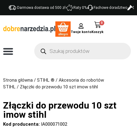
Darmowa dostawa od 500 zł
Raty 0%
Fachowe doradztwo
Do
0
Twoje konto
Strona główna
/
STIHL ®
/
Akcesoria do robotów
STIHL
/ Złączki do przewodu 10 szt imow stihl
Złączki do przewodu 10 szt
imow stihl
Kod producenta:
IA000071002