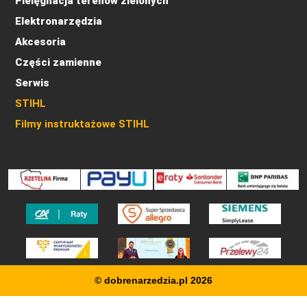
Pielęgnacja terenów zielonych
Elektronarzędzia
Akcesoria
Części zamienne
Serwis
STIHL
Filmy instruktażowe STIHL
© dobrenarzedzia.pl 2026