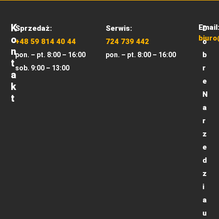
K
Email
Sprzedaż:
Serwis:
D
O
biuro
+48 59 814 40 44
724 739 442
o
N
b
pon. – pt. 8:00 – 16:00
pon. – pt. 8:00 – 16:00
T
r
sob. 9:00 – 13:00
A
e
K
N
T
a
r
z
e
d
z
i
a
u