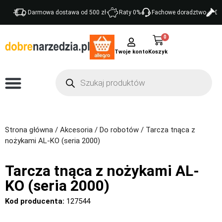
Darmowa dostawa od 500 zł
Raty 0%
Fachowe doradztwo
Do
0
Twoje konto
Strona główna
/
Akcesoria
/
Do robotów
/ Tarcza tnąca z
nożykami AL-KO (seria 2000)
Tarcza tnąca z nożykami AL-
KO (seria 2000)
Kod producenta:
127544