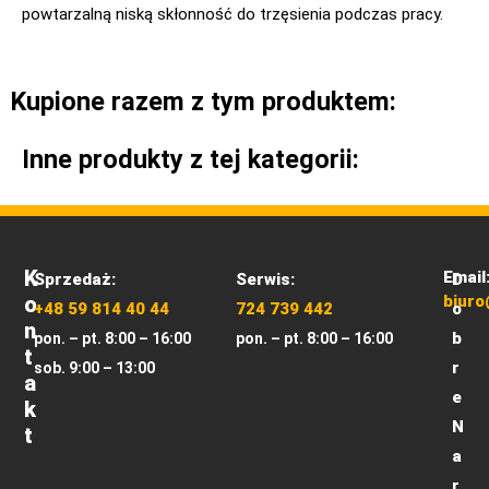
powtarzalną niską skłonność do trzęsienia podczas pracy.
Kupione razem z tym produktem:
Inne produkty z tej kategorii:
K
Email
Sprzedaż:
Serwis:
D
O
biuro
+48 59 814 40 44
724 739 442
o
N
b
pon. – pt. 8:00 – 16:00
pon. – pt. 8:00 – 16:00
T
r
sob. 9:00 – 13:00
A
e
K
N
T
a
r