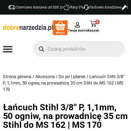
Darmowa dostawa od 500 zł
Raty 0%
Fachowe doradztwo
Do
0
Twoje konto
Strona główna
/
Akcesoria
/
Do pił | pilarek
/ Łańcuch Stihl 3/8″
P, 1,1mm, 50 ogniw, na prowadnicę 35 cm Stihl do MS 162 | MS
170
Łańcuch Stihl 3/8″ P, 1,1mm,
50 ogniw, na prowadnicę 35 cm
Stihl do MS 162 | MS 170