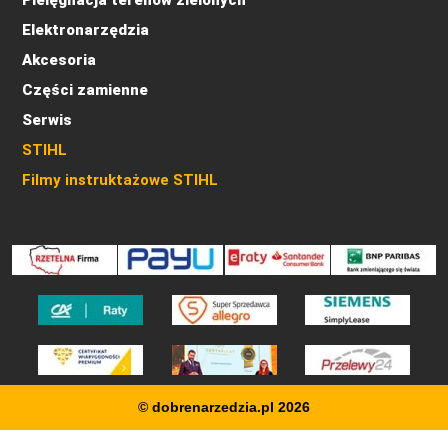
Elektronarzędzia
Akcesoria
Części zamienne
Serwis
STIHL
Filmy instruktażowe STIHL
© dobrenarzedzia.pl 2026