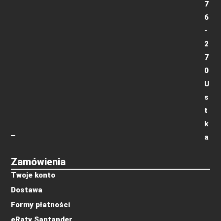
7
6
-
2
7
0
U
s
t
k
a
Zamówienia
Twoje konto
Dostawa
Formy płatności
eRaty Santander