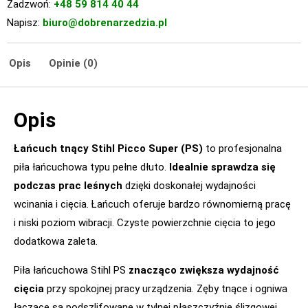
Zadzwoń:
+48 59 814 40 44
Napisz:
biuro@dobrenarzedzia.pl
Opis
Opinie (0)
Opis
Łańcuch tnący Stihl Picco Super (PS)
to profesjonalna
piła łańcuchowa typu pełne dłuto.
Idealnie sprawdza się
podczas prac leśnych
dzięki doskonałej wydajności
wcinania i cięcia. Łańcuch oferuje bardzo równomierną pracę
i niski poziom wibracji. Czyste powierzchnie cięcia to jego
dodatkowa zaleta.
Piła łańcuchowa Stihl PS
znacząco zwiększa wydajność
cięcia
przy spokojnej pracy urządzenia. Zęby tnące i ogniwa
łączące są podszlifowane w tylnej płaszczyźnie ślizgowej.