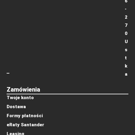
6
-
2
7
0
U
s
t
k
a
Zamówienia
Twoje konto
Dostawa
Formy płatności
eRaty Santander
Leasing