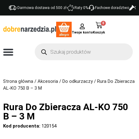
Darmowa dostawa od 500 zł
Raty 0%
Fachowe doradztwo
Do
0
Twoje konto
Strona główna
/
Akcesoria
/
Do odkurzaczy
/ Rura Do Zbieracza
AL-KO 750 B – 3 M
Rura Do Zbieracza AL-KO 750
B – 3 M
Kod producenta:
120154