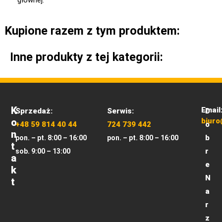
Kupione razem z tym produktem:
Inne produkty z tej kategorii:
K
Email
Sprzedaż:
Serwis:
D
O
biuro
+48 59 814 40 44
724 739 442
o
N
b
pon. – pt. 8:00 – 16:00
pon. – pt. 8:00 – 16:00
T
r
sob. 9:00 – 13:00
A
e
K
N
T
a
r
z