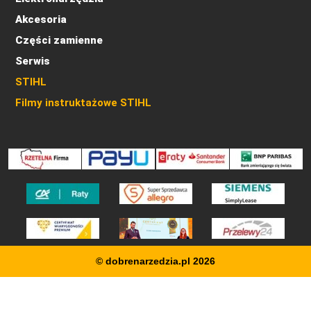
Akcesoria
Części zamienne
Serwis
STIHL
Filmy instruktażowe STIHL
© dobrenarzedzia.pl 2026