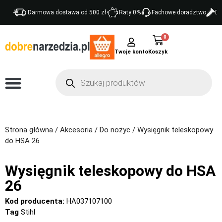
Darmowa dostawa od 500 zł
Raty 0%
Fachowe doradztwo
Do
0
Twoje konto
Strona główna
/
Akcesoria
/
Do nożyc
/ Wysięgnik teleskopowy
do HSA 26
Wysięgnik teleskopowy do HSA
26
Kod producenta:
HA037107100
Tag
Stihl