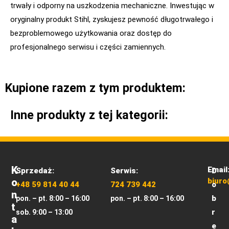
trwały i odporny na uszkodzenia mechaniczne. Inwestując w
oryginalny produkt Stihl, zyskujesz pewność długotrwałego i
bezproblemowego użytkowania oraz dostęp do
profesjonalnego serwisu i części zamiennych.
Kupione razem z tym produktem:
Inne produkty z tej kategorii:
K
Email
Sprzedaż:
Serwis:
D
O
biuro
+48 59 814 40 44
724 739 442
o
N
b
pon. – pt. 8:00 – 16:00
pon. – pt. 8:00 – 16:00
T
r
sob. 9:00 – 13:00
A
e