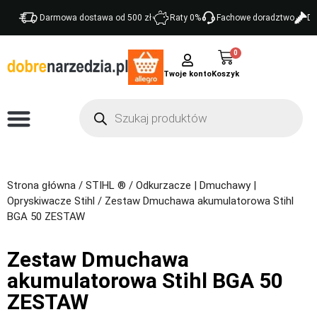
Darmowa dostawa od 500 zł
Raty 0%
Fachowe doradztwo
Do
0
Twoje konto
Strona główna
/
STIHL ®
/
Odkurzacze | Dmuchawy |
Opryskiwacze Stihl
/ Zestaw Dmuchawa akumulatorowa Stihl
BGA 50 ZESTAW
Zestaw Dmuchawa
akumulatorowa Stihl BGA 50
ZESTAW