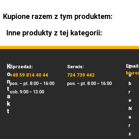
Kupione razem z tym produktem:
Inne produkty z tej kategorii:
K
Email
Sprzedaż:
Serwis:
D
O
biuro
+48 59 814 40 44
724 739 442
o
N
b
pon. – pt. 8:00 – 16:00
pon. – pt. 8:00 – 16:00
T
r
sob. 9:00 – 13:00
A
e
K
N
T
a
r
z