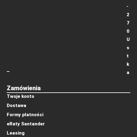
-
2
7
0
U
s
t
k
a
Zamówienia
Twoje konto
Dostawa
Formy płatności
eRaty Santander
Leasing