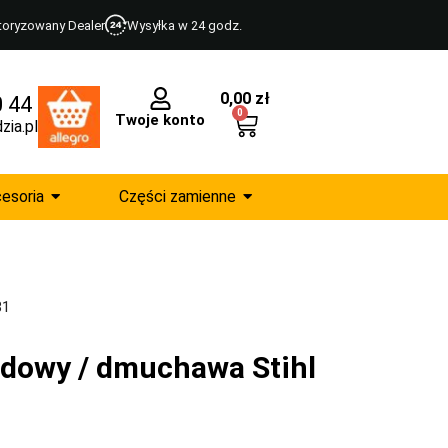
toryzowany Dealer
Wysyłka w 24 godz.
0,00
zł
0 44
0
Twoje konto
zia.pl
esoria
Części zamienne
81
dowy / dmuchawa Stihl