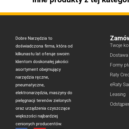
Zamów
Dobre Narzędzia to
Twoje ko
doświadczona firma, która od
kilkunastu lat oferuje swoim
Dostawa
klientom doskonałej jakości
Formy pł
asortyment obejmujący
Raty Cred
narzędzia ręczne,
eRaty Sa
pneumatyczne,
elektronarzędzia, maszyny do
Leasing
pielęgnacji terenów zielonych
Odstąpie
oraz urządzenia czyszczące
większości najbardziej
cenionych producentów.