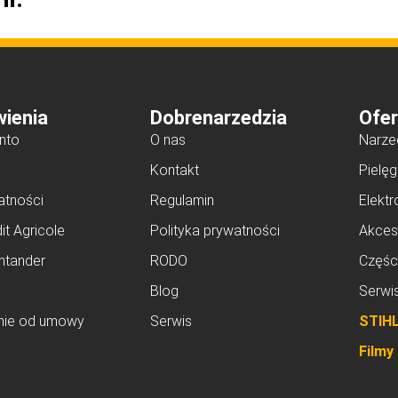
ienia
Dobrenarzedzia
Ofer
nto
O nas
Narze
Kontakt
Pielęg
atności
Regulamin
Elektr
it Agricole
Polityka prywatności
Akces
ntander
RODO
Częśc
Blog
Serwi
nie od umowy
Serwis
STIH
Filmy