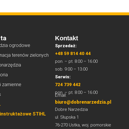
ta
Kontakt
dzia ogrodowe
Sprzedaż:
+48 59 814 40 44
nacja terenów zielonych
pon. – pt. 8:00 – 16:00
onarzędzia
sob. 9:00 – 13:00
oria
Serwis:
i zamienne
724 739 442
pon. – pt. 8:00 – 16:00
s
Email:
biuro@dobrenarzedzia.pl
L
Dobre Narzedzia
 instruktażowe STIHL
ul. Słupska 1
76-270 Ustka, woj. pomorskie