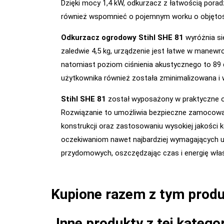
Dzięki mocy 1,4 kW, odkurzacz z łatwością pora
również wspomnieć o pojemnym worku o objętości
Odkurzacz ogrodowy Stihl SHE 81
wyróżnia si
zaledwie 4,5 kg, urządzenie jest łatwe w manew
natomiast poziom ciśnienia akustycznego to 89 
użytkownika również została zminimalizowana i wy
Stihl SHE 81
został wyposażony w praktyczne od
Rozwiązanie to umożliwia bezpieczne zamocowani
konstrukcji oraz zastosowaniu wysokiej jakości
oczekiwaniom nawet najbardziej wymagających uż
przydomowych, oszczędzając czas i energię właści
Kupione razem z tym prod
Inne produkty z tej kategor