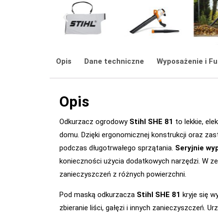
Opis
Dane techniczne
Wyposażenie i Fu
Opis
Odkurzacz ogrodowy
Stihl SHE 81
to lekkie, el
domu. Dzięki ergonomicznej konstrukcji oraz za
podczas długotrwałego sprzątania.
Seryjnie w
konieczności użycia dodatkowych narzędzi. W ze
zanieczyszczeń z różnych powierzchni.
Pod maską odkurzacza
Stihl SHE 81
kryje się w
zbieranie liści, gałęzi i innych zanieczyszczeń. 