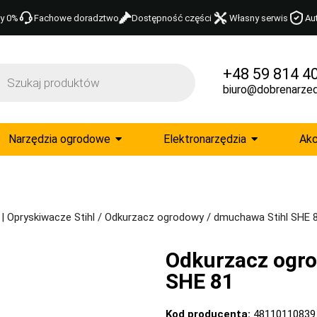
y 0%
Fachowe doradztwo
Dostępność części
Własny serwis
Au
+48 59 814 4
biuro@dobrenarzed
Narzędzia ogrodowe
Elektronarzędzia
Akc
 Opryskiwacze Stihl
/ Odkurzacz ogrodowy / dmuchawa Stihl SHE 
Odkurzacz ogro
SHE 81
Kod producenta:
48110110839