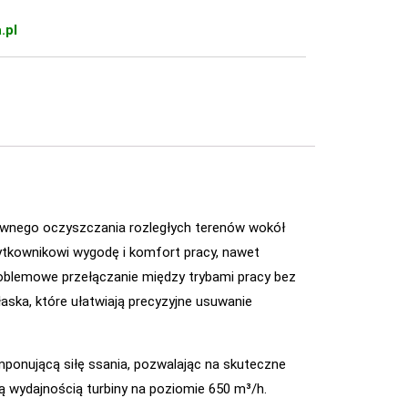
.pl
tywnego oczyszczania rozległych terenów wokół
ytkownikowi wygodę i komfort pracy, nawet
roblemowe przełączanie między trybami pracy bez
ska, które ułatwiają precyzyjne usuwanie
imponującą siłę ssania, pozwalając na skuteczne
lną wydajnością turbiny na poziomie 650 m³/h.