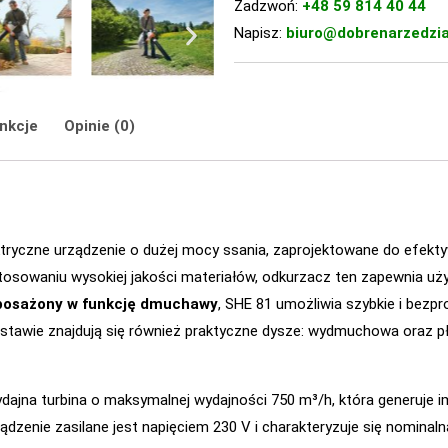
Zadzwoń:
+48 59 814 40 44
Napisz:
biuro@dobrenarzedzia
nkcje
Opinie (0)
ektryczne urządzenie o dużej mocy ssania, zaprojektowane do efek
stosowaniu wysokiej jakości materiałów, odkurzacz ten zapewnia uż
yposażony w funkcję dmuchawy
, SHE 81 umożliwia szybkie i bezp
stawie znajdują się również praktyczne dysze: wydmuchowa oraz pła
ydajna turbina o maksymalnej wydajności 750 m³/h, która generuje 
Urządzenie zasilane jest napięciem 230 V i charakteryzuje się nomina