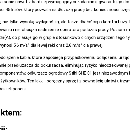
dzi sobie nawet z bardziej wymagającymi zadaniami, gwarantując do
 45 litrów, który pozwala na dłuższą pracę bez konieczności częs
ę nie tylko wysoką wydajnością, ale także dbałością o komfort użyt
rowaniu i nie obciąża nadmiernie operatora podczas pracy. Poziom 
dB(A), co plasuje go w grupie stosunkowo cichych urządzeń tego t
nosi 5,6 m/s² dla lewej ręki oraz 2,6 m/s² dla prawej.
ciążenie kabla, które zapobiega przypadkowemu odłączeniu urządze
e przedłużacza do odkurzacza, eliminując ryzyko nieoczekiwanej p
 komponentów, odkurzacz ogrodowy Stihl SHE 81 jest niezawodnym i
ytkowników. Ten lekki i poręczny sprzęt z pewnością ułatwi utrzym
cieli posesji.
uktem:
ii: