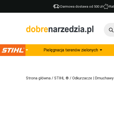
Darmowa dostawa od 500 zł
Rat
Pielęgnacja terenów zielonych
Strona główna
/
STIHL ®
/
Odkurzacze | Dmuchawy |