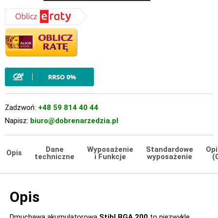
Zadzwoń:
+48 59 814 40 44
Napisz:
biuro@dobrenarzedzia.pl
Dane
Wyposażenie
Standardowe
Opi
Opis
techniczne
i Funkcje
wyposażenie
(
Opis
Dmuchawa akumulatorowa
Stihl BGA 200
to niezwykle