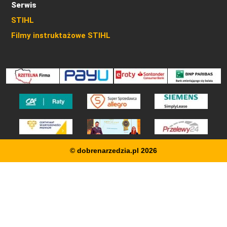
Serwis
STIHL
Filmy instruktażowe STIHL
© dobrenarzedzia.pl 2026