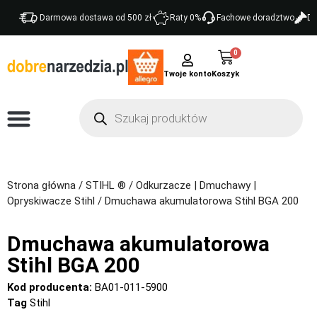
Darmowa dostawa od 500 zł
Raty 0%
Fachowe doradztwo
Do
0
Twoje konto
Strona główna
/
STIHL ®
/
Odkurzacze | Dmuchawy |
Opryskiwacze Stihl
/ Dmuchawa akumulatorowa Stihl BGA 200
Dmuchawa akumulatorowa
Stihl BGA 200
Kod producenta:
BA01-011-5900
Tag
Stihl