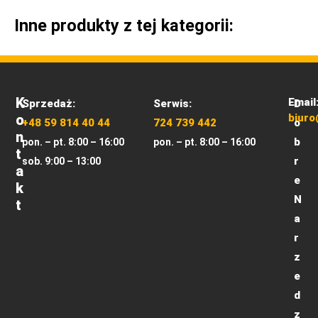
Inne produkty z tej kategorii:
K
Email
Sprzedaż:
Serwis:
D
O
biuro
+48 59 814 40 44
724 739 442
o
N
b
pon. – pt. 8:00 – 16:00
pon. – pt. 8:00 – 16:00
T
r
sob. 9:00 – 13:00
A
e
K
N
T
a
r
z
e
d
z