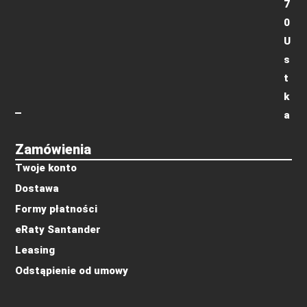
7
0
U
s
t
k
a
Zamówienia
Twoje konto
Dostawa
Formy płatności
eRaty Santander
Leasing
Odstąpienie od umowy