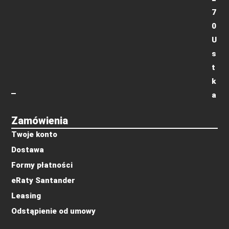
7
0
U
s
t
k
a
Zamówienia
Twoje konto
Dostawa
Formy płatności
eRaty Santander
Leasing
Odstąpienie od umowy