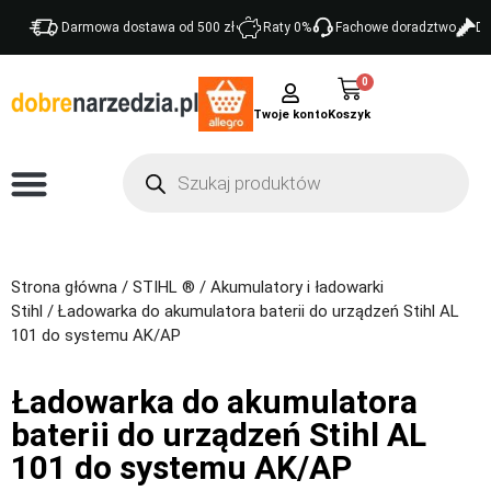
Darmowa dostawa od 500 zł
Raty 0%
Fachowe doradztwo
Do
0
Twoje konto
Strona główna
/
STIHL ®
/
Akumulatory i ładowarki
Stihl
/ Ładowarka do akumulatora baterii do urządzeń Stihl AL
101 do systemu AK/AP
Ładowarka do akumulatora
baterii do urządzeń Stihl AL
101 do systemu AK/AP