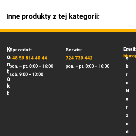
Inne produkty z tej kategorii:
K
Email
Sprzedaż:
Serwis:
D
O
biuro
+48 59 814 40 44
724 739 442
o
N
b
pon. – pt. 8:00 – 16:00
pon. – pt. 8:00 – 16:00
T
r
sob. 9:00 – 13:00
A
e
K
N
T
a
r
z
e
d