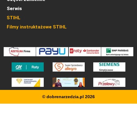
Serwis
STIHL
Filmy instruktażowe STIHL
© dobrenarzedzia.pl 2026