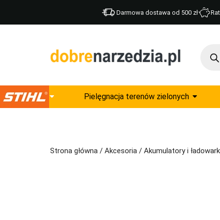
Darmowa dostawa od 500 zł
Rat
Pielęgnacja terenów zielonych
Strona główna
/
Akcesoria
/
Akumulatory i ładowark