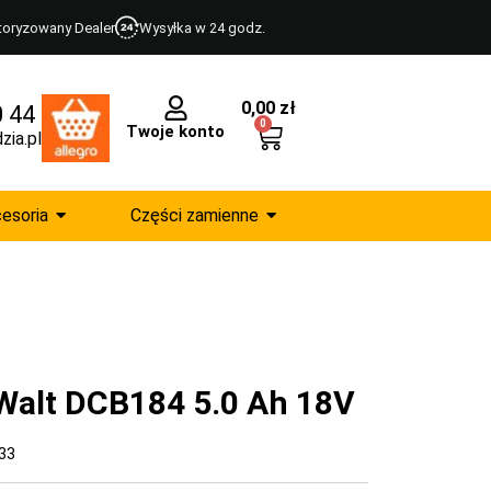
toryzowany Dealer
Wysyłka w 24 godz.
0,00
zł
0 44
0
Twoje konto
zia.pl
esoria
Części zamienne
Walt DCB184 5.0 Ah 18V
33