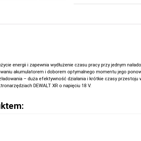
życie energii i zapewnia wydłużenie czasu pracy przy jednym nała
owaniu akumulatorem i doborem optymalnego momentu jego pono
zładowania – duża efektywność działania i krótkie czasy przestoju 
ktronarzędziach DEWALT XR o napięciu 18 V.
uktem: