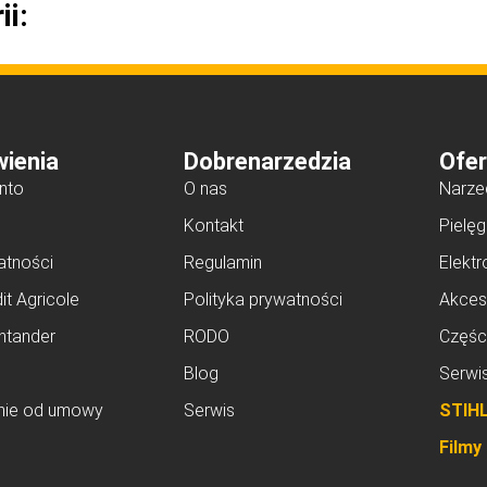
ii:
ienia
Dobrenarzedzia
Ofer
nto
O nas
Narze
Kontakt
Pielęg
atności
Regulamin
Elektr
it Agricole
Polityka prywatności
Akces
ntander
RODO
Częśc
Blog
Serwi
nie od umowy
Serwis
STIH
Filmy