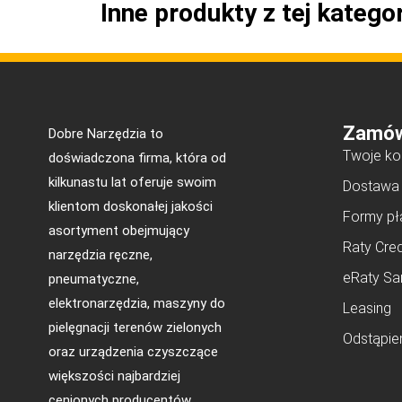
Inne produkty z tej kategor
Zamów
Dobre Narzędzia to
Twoje ko
doświadczona firma, która od
kilkunastu lat oferuje swoim
Dostawa
klientom doskonałej jakości
Formy pł
asortyment obejmujący
Raty Cred
narzędzia ręczne,
eRaty Sa
pneumatyczne,
elektronarzędzia, maszyny do
Leasing
pielęgnacji terenów zielonych
Odstąpie
oraz urządzenia czyszczące
większości najbardziej
cenionych producentów.