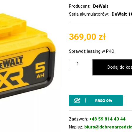
Producent
DeWalt
Seria akumulatorów
DeWalt 1
369,00
zł
Sprawdź leasing w PKO
Dodaj do ko
Zadzwoń:
+48 59 814 40 44
Napisz:
biuro@dobrenarzedzia