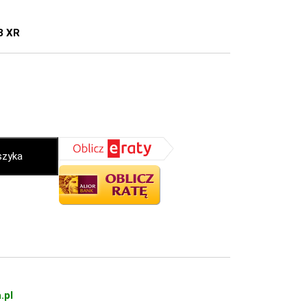
8 XR
szyka
.pl