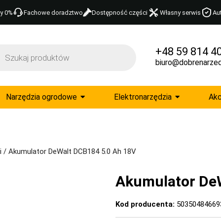
y 0%
Fachowe doradztwo
Dostępność części
Własny serwis
Au
+48 59 814 4
biuro@dobrenarzed
Narzędzia ogrodowe
Elektronarzędzia
Akc
i
/ Akumulator DeWalt DCB184 5.0 Ah 18V
Akumulator De
Kod producenta:
50350484669