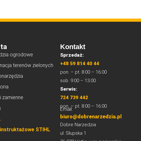
ta
Kontakt
dzia ogrodowe
Sprzedaż:
+48 59 814 40 44
nacja terenów zielonych
pon. – pt. 8:00 – 16:00
onarzędzia
sob. 9:00 – 13:00
oria
Serwis:
i zamienne
724 739 442
pon. – pt. 8:00 – 16:00
s
Email:
biuro@dobrenarzedzia.pl
L
Dobre Narzedzia
 instruktażowe STIHL
ul. Słupska 1