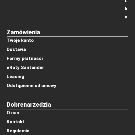
t
k
a
Zamówienia
Twoje konto
Dostawa
Formy płatności
eRaty Santander
Leasing
Odstąpienie od umowy
Dobrenarzedzia
O nas
Kontakt
Regulamin