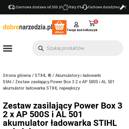
Darmowa dostawa od 500 zł
Raty 0%
Fachowe doradztwo
Do
0
Twoje konto
Strona główna
/
STIHL ®
/
Akumulatory i ładowarki
Stihl
/ Zestaw zasilający Power Box 3 2 x AP 500S i AL 501
akumulator ładowarka STIHL największy
Zestaw zasilający Power Box 3
2 x AP 500S i AL 501
akumulator ładowarka STIHL