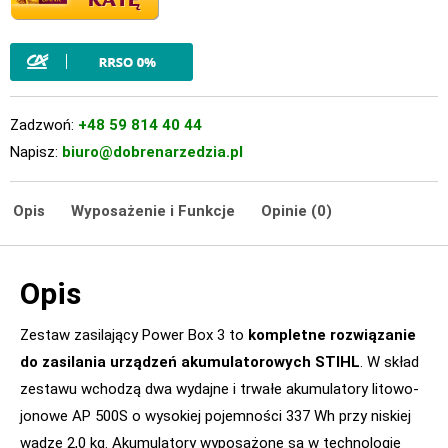
Zadzwoń:
+48 59 814 40 44
Napisz:
biuro@dobrenarzedzia.pl
Opis
Wyposażenie i Funkcje
Opinie (0)
Opis
Zestaw zasilający Power Box 3 to
kompletne rozwiązanie
do zasilania urządzeń akumulatorowych STIHL
. W skład
zestawu wchodzą dwa wydajne i trwałe akumulatory litowo-
jonowe AP 500S o wysokiej pojemności 337 Wh przy niskiej
wadze 2,0 kg. Akumulatory wyposażone są w technologię