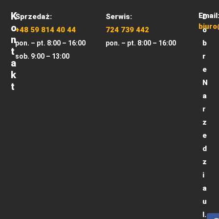
K
Email
Sprzedaż:
Serwis:
D
O
biuro
+48 59 814 40 44
724 739 442
o
N
b
pon. – pt. 8:00 – 16:00
pon. – pt. 8:00 – 16:00
T
r
sob. 9:00 – 13:00
A
e
K
N
T
a
r
z
e
d
z
i
a
u
l.