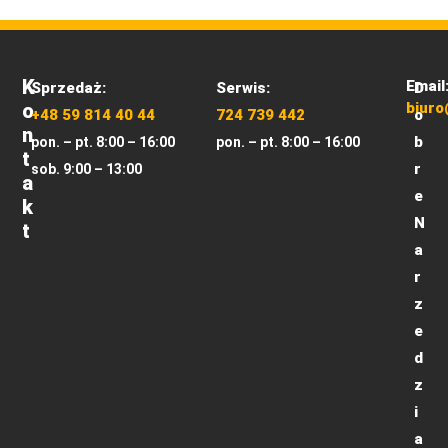
K
Email
Sprzedaż:
Serwis:
D
O
biuro
+48 59 814 40 44
724 739 442
o
N
b
pon. – pt. 8:00 – 16:00
pon. – pt. 8:00 – 16:00
T
r
sob. 9:00 – 13:00
A
e
K
N
T
a
r
z
e
d
z
i
a