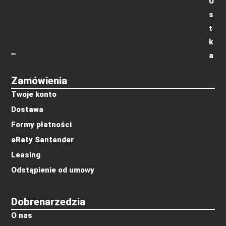
U
s
t
k
a
Zamówienia
Twoje konto
Dostawa
Formy płatności
eRaty Santander
Leasing
Odstąpienie od umowy
Dobrenarzedzia
O nas