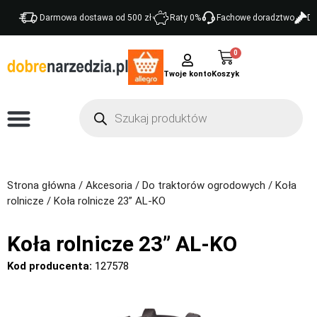
Darmowa dostawa od 500 zł
Raty 0%
Fachowe doradztwo
Do
0
Twoje konto
Strona główna
/
Akcesoria
/
Do traktorów ogrodowych
/
Koła
rolnicze
/ Koła rolnicze 23” AL-KO
Koła rolnicze 23” AL-KO
Kod producenta:
127578