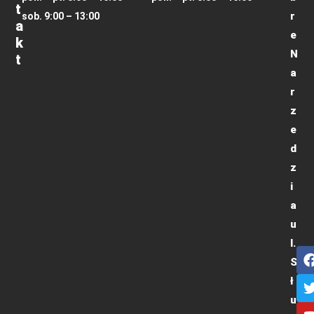
T
r
sob. 9:00 – 13:00
A
e
K
N
T
a
r
z
e
d
z
i
a
u
l.
S
ł
u