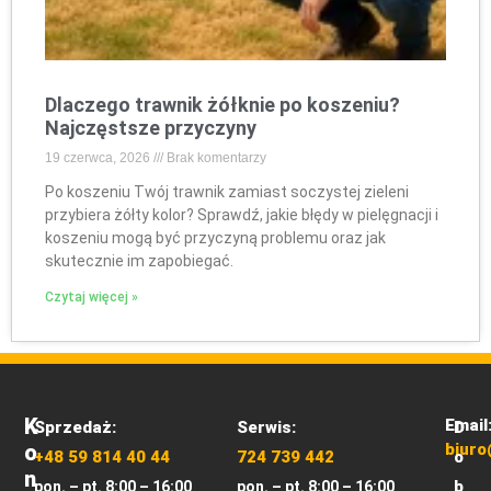
Dlaczego trawnik żółknie po koszeniu?
Najczęstsze przyczyny
19 czerwca, 2026
Brak komentarzy
Po koszeniu Twój trawnik zamiast soczystej zieleni
przybiera żółty kolor? Sprawdź, jakie błędy w pielęgnacji i
koszeniu mogą być przyczyną problemu oraz jak
skutecznie im zapobiegać.
Czytaj więcej »
K
Email
Sprzedaż:
Serwis:
D
O
biuro
+48 59 814 40 44
724 739 442
o
N
b
pon. – pt. 8:00 – 16:00
pon. – pt. 8:00 – 16:00