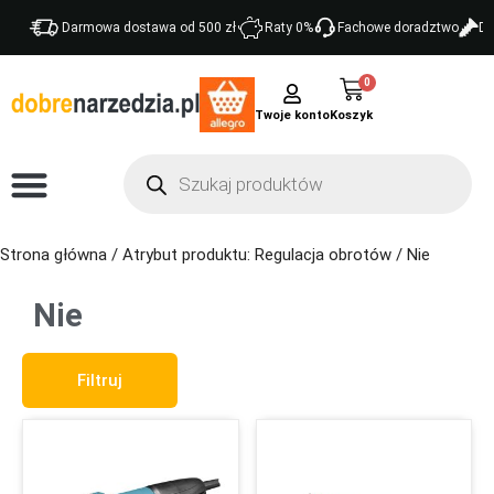
Darmowa dostawa od 500 zł
Raty 0%
Fachowe doradztwo
Do
0
Twoje konto
Strona główna
/ Atrybut produktu: Regulacja obrotów / Nie
Nie
Filtruj