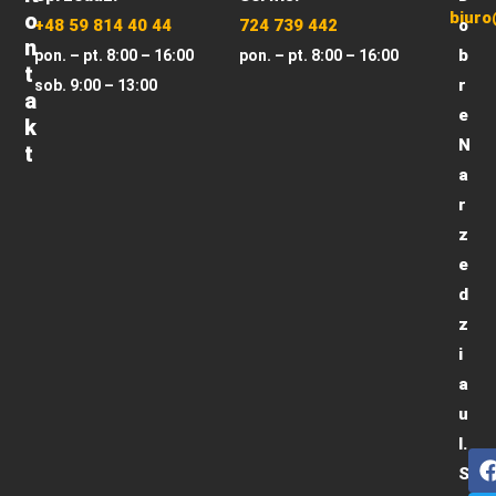
O
biuro
+48 59 814 40 44
724 739 442
o
N
b
pon. – pt. 8:00 – 16:00
pon. – pt. 8:00 – 16:00
T
r
sob. 9:00 – 13:00
A
e
K
N
T
a
r
z
e
d
z
i
a
u
l.
S