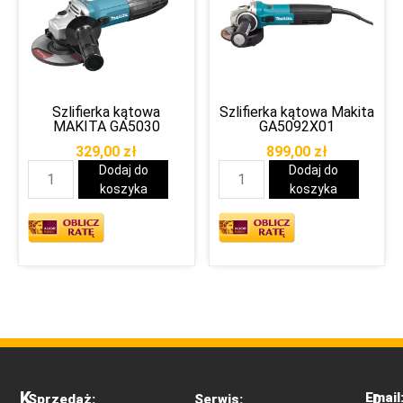
Szlifierka kątowa
Szlifierka kątowa Makita
MAKITA GA5030
GA5092X01
329,00
zł
899,00
zł
Dodaj do
Dodaj do
koszyka
koszyka
K
Email
Sprzedaż:
Serwis:
D