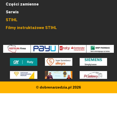
Części zamienne
Serwis
STIHL
Filmy instruktażowe STIHL
© dobrenarzedzia.pl 2026