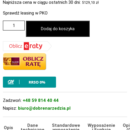
Najniższa cena w ciągu ostatnich 30 dni:
5129,10
zł
Sprawdź leasing w PKO
Dodaj do koszyka
Zadzwoń:
+48 59 814 40 44
Napisz:
biuro@dobrenarzedzia.pl
Dane
Standardowe
Wyposażenie
Opi
Opis
techniczne
wyposażenie
i Funkcje
(