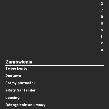
2
7
0
U
s
t
k
a
Zamówienia
Twoje konto
Dostawa
Formy płatności
eRaty Santander
Leasing
Odstąpienie od umowy