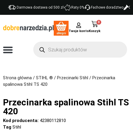
Darmowa dostawa od 500 zł
Raty 0%
Fachowe doradztwo
Do
0
Twoje konto
Strona główna
/
STIHL ®
/
Przecinarki Stihl
/ Przecinarka
spalinowa Stihl TS 420
Przecinarka spalinowa Stihl TS
420
Kod producenta:
42380112810
Tag
Stihl