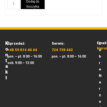
Dodaj do
koszyka
K
Email
Sprzedaż:
Serwis:
D
O
biuro
+48 59 814 40 44
724 739 442
o
N
b
pon. – pt. 8:00 – 16:00
pon. – pt. 8:00 – 16:00
T
r
sob. 9:00 – 13:00
A
e
K
N
T
a
r
z
e