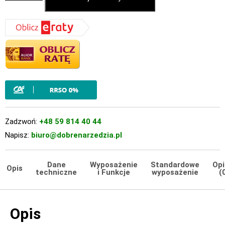
Zadzwoń:
+48 59 814 40 44
Napisz:
biuro@dobrenarzedzia.pl
Dane
Wyposażenie
Standardowe
Opi
Opis
techniczne
i Funkcje
wyposażenie
(
Opis