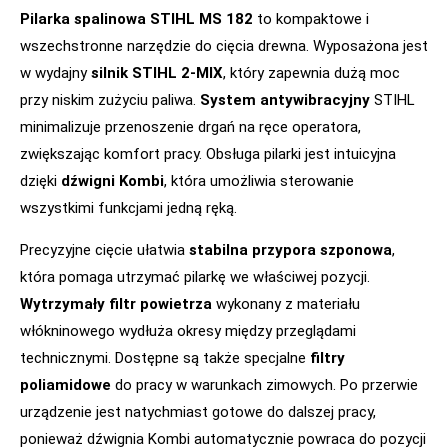
Pilarka spalinowa STIHL MS 182
to kompaktowe i
wszechstronne narzędzie do cięcia drewna. Wyposażona jest
w wydajny
silnik STIHL 2-MIX
, który zapewnia dużą moc
przy niskim zużyciu paliwa.
System antywibracyjny
STIHL
minimalizuje przenoszenie drgań na ręce operatora,
zwiększając komfort pracy. Obsługa pilarki jest intuicyjna
dzięki
dźwigni Kombi
, która umożliwia sterowanie
wszystkimi funkcjami jedną ręką.
Precyzyjne cięcie ułatwia
stabilna przypora szponowa
,
która pomaga utrzymać pilarkę we właściwej pozycji.
Wytrzymały filtr powietrza
wykonany z materiału
włókninowego wydłuża okresy między przeglądami
technicznymi. Dostępne są także specjalne
filtry
poliamidowe
do pracy w warunkach zimowych. Po przerwie
urządzenie jest natychmiast gotowe do dalszej pracy,
ponieważ dźwignia Kombi automatycznie powraca do pozycji