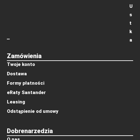
U
s
t
k
a
Zamówienia
Twoje konto
Dostawa
Formy płatności
eRaty Santander
Leasing
Odstąpienie od umowy
Dobrenarzedzia
O nas