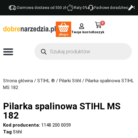
Darmowa dostawa od 500 zł
Raty 0%
Fachowe doradztwo
Do
0
Twoje konto
Strona główna
/
STIHL ®
/
Pilarki Stihl
/ Pilarka spalinowa STIHL
MS 182
Pilarka spalinowa STIHL MS
182
Kod producenta:
1148 200 0059
Tag
Stihl