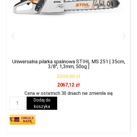
Uniwersalna pilarka spalinowa STIHL MS 251 [ 35cm,
3/8″, 1,3mm, 50og ]
2349,00
zł
2067,12
zł
Cena w ostatnich 30 dniach nie zmieniła się
Dodaj do
koszyka