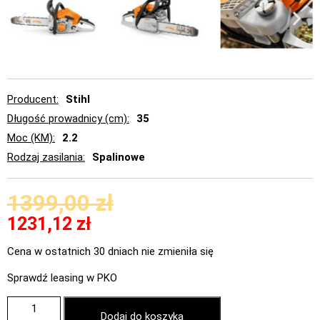
Producent
Stihl
Długość prowadnicy (cm)
35
Moc (KM)
2.2
Rodzaj zasilania
Spalinowe
1399,00
zł
1231,12
zł
Cena w ostatnich 30 dniach nie zmieniła się
Sprawdź leasing w PKO
Dodaj do koszyka