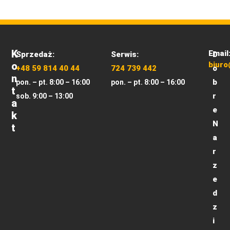
K
Email
Sprzedaż:
Serwis:
D
O
biuro
+48 59 814 40 44
724 739 442
o
N
b
pon. – pt. 8:00 – 16:00
pon. – pt. 8:00 – 16:00
T
r
sob. 9:00 – 13:00
A
e
K
N
T
a
r
z
e
d
z
i