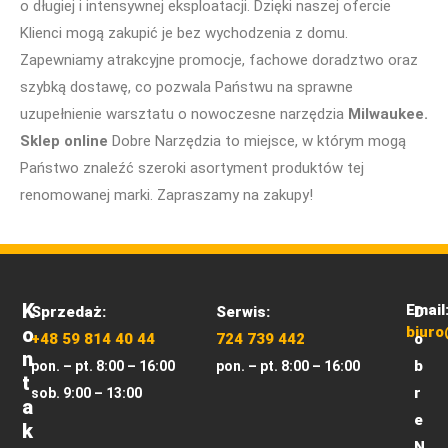
o długiej i intensywnej eksploatacji. Dzięki naszej ofercie
Klienci mogą zakupić je bez wychodzenia z domu.
Zapewniamy atrakcyjne promocje, fachowe doradztwo oraz
szybką dostawę, co pozwala Państwu na sprawne
uzupełnienie warsztatu o nowoczesne narzędzia
Milwaukee.
Sklep online
Dobre Narzędzia to miejsce, w którym mogą
Państwo znaleźć szeroki asortyment produktów tej
renomowanej marki. Zapraszamy na zakupy!
K
Email
Sprzedaż:
Serwis:
D
O
biuro
+48 59 814 40 44
724 739 442
o
N
b
pon. – pt. 8:00 – 16:00
pon. – pt. 8:00 – 16:00
T
r
sob. 9:00 – 13:00
A
e
K
N