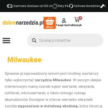
Darmowa dostawa od 500 zł
Raty 0%
Fachowe doradztwo
Do
0
Twoje konto
Milwaukee
Sprawnie przeprowadzony remont jest możliwy, wystarczy
tylko wykorzystać
narzędzia Milwaukee
. W naszym sklepie
internetowym mamy szeroki wybór wiertarek, wkrętarek,
szlifierek, młotowiertarek, a także różnego rodzaju
akumulatorów. Dostępne w ofercie wiertarko-wkrętarki
zostały
wyposażone w metalową obudowę
, która chroni je