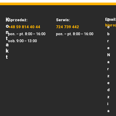
K
Email
Sprzedaż:
Serwis:
D
O
biuro
+48 59 814 40 44
724 739 442
o
N
b
pon. – pt. 8:00 – 16:00
pon. – pt. 8:00 – 16:00
T
r
sob. 9:00 – 13:00
A
e
K
N
T
a
r
z
e
d
z
i
a