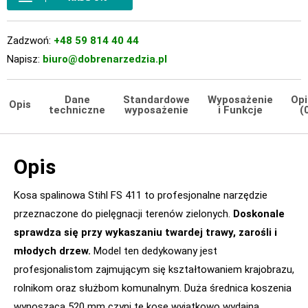
Zadzwoń:
+48 59 814 40 44
Napisz:
biuro@dobrenarzedzia.pl
Dane
Standardowe
Wyposażenie
Opi
Opis
techniczne
wyposażenie
i Funkcje
(
Opis
Kosa spalinowa Stihl FS 411 to profesjonalne narzędzie
przeznaczone do pielęgnacji terenów zielonych.
Doskonale
sprawdza się przy wykaszaniu twardej trawy, zarośli i
młodych drzew.
Model ten dedykowany jest
profesjonalistom zajmującym się kształtowaniem krajobrazu,
rolnikom oraz służbom komunalnym. Duża średnica koszenia
wynosząca 520 mm czyni tę kosę wyjątkowo wydajną.