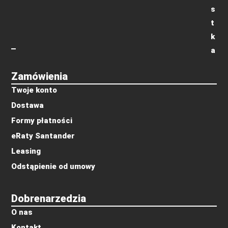
s
t
k
a
Zamówienia
Twoje konto
Dostawa
Formy płatności
eRaty Santander
Leasing
Odstąpienie od umowy
Dobrenarzedzia
O nas
Kontakt