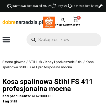
Darmowa dostawa od 500 zł
Raty 0%
Fachowe doradztwo
Do
0
Twoje konto
Strona główna
/
STIHL ®
/
Kosy i podkaszarki Stihl
/ Kosa
spalinowa Stihl FS 411 profesjonalna mocna
Kosa spalinowa Stihl FS 411
profesjonalna mocna
Kod producenta:
41472000398
Tag
Stihl