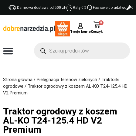
Darmowa dostawa od 500 zł
Raty 0%
Fachowe doradztwo
Do
0
Twoje konto
Strona główna
/
Pielęgnacja terenów zielonych
/
Traktorki
ogrodowe
/ Traktor ogrodowy z koszem AL-KO T24-125.4 HD
V2 Premium
Traktor ogrodowy z koszem
AL-KO T24-125.4 HD V2
Premium