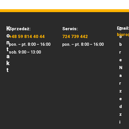
K
Email
Sprzedaż:
Serwis:
D
O
biuro
+48 59 814 40 44
724 739 442
o
N
b
pon. – pt. 8:00 – 16:00
pon. – pt. 8:00 – 16:00
T
r
sob. 9:00 – 13:00
A
e
K
N
T
a
r
z
e
d
z
i