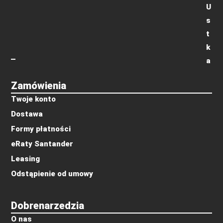
U
s
t
k
a
Zamówienia
Twoje konto
Dostawa
Formy płatności
eRaty Santander
Leasing
Odstąpienie od umowy
Dobrenarzedzia
O nas