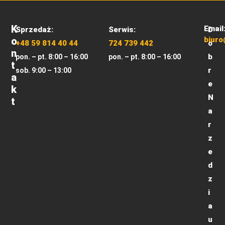
K
Email
Sprzedaż:
Serwis:
D
O
biuro
+48 59 814 40 44
724 739 442
o
N
b
pon. – pt. 8:00 – 16:00
pon. – pt. 8:00 – 16:00
T
r
sob. 9:00 – 13:00
A
e
K
N
T
a
r
z
e
d
z
i
a
u