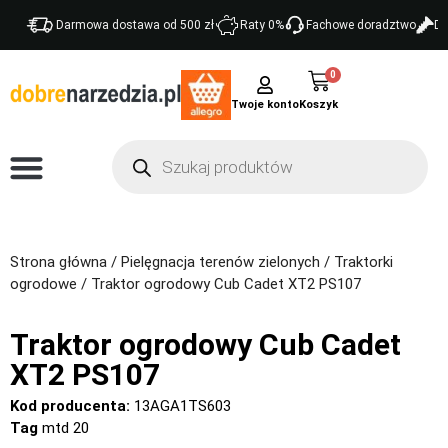
Darmowa dostawa od 500 zł
Raty 0%
Fachowe doradztwo
Do
0
Twoje konto
Strona główna
/
Pielęgnacja terenów zielonych
/
Traktorki
ogrodowe
/ Traktor ogrodowy Cub Cadet XT2 PS107
Traktor ogrodowy Cub Cadet
XT2 PS107
Kod producenta:
13AGA1TS603
Tag
mtd 20