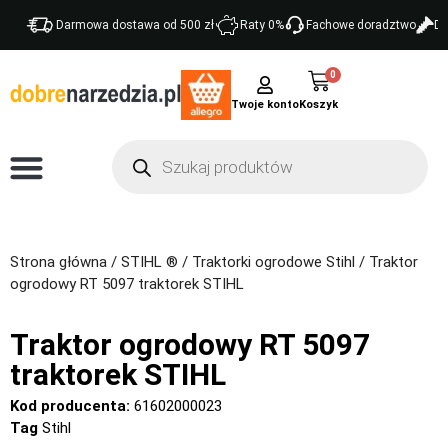
Darmowa dostawa od 500 zł
Raty 0%
Fachowe doradztwo
Do
0
Twoje konto
Strona główna
/
STIHL ®
/
Traktorki ogrodowe Stihl
/ Traktor
ogrodowy RT 5097 traktorek STIHL
Traktor ogrodowy RT 5097
traktorek STIHL
Kod producenta:
61602000023
Tag
Stihl