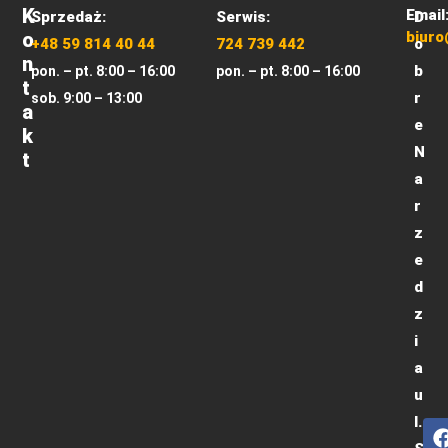
K
Email
Sprzedaż:
Serwis:
D
O
biuro
+48 59 814 40 44
724 739 442
o
N
b
pon. – pt. 8:00 – 16:00
pon. – pt. 8:00 – 16:00
T
r
sob. 9:00 – 13:00
A
e
K
N
T
a
r
z
e
d
z
i
a
u
l.