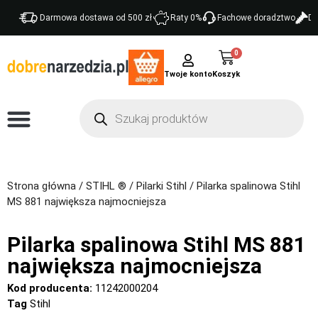
Darmowa dostawa od 500 zł
Raty 0%
Fachowe doradztwo
Do
0
Twoje konto
Strona główna
/
STIHL ®
/
Pilarki Stihl
/ Pilarka spalinowa Stihl
MS 881 największa najmocniejsza
Pilarka spalinowa Stihl MS 881
największa najmocniejsza
Kod producenta:
11242000204
Tag
Stihl