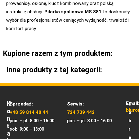
prowadnicę, osłonę, klucz kombinowany oraz polską
instrukcję obsługi.
Pilarka spalinowa MS 881
to doskonały
wybór dla profesjonalistów ceniących wydajność, trwałość i
komfort pracy.
Kupione razem z tym produktem:
Inne produkty z tej kategorii:
K
Email
Sprzedaż:
Serwis:
D
O
biuro
+48 59 814 40 44
724 739 442
o
N
b
pon. – pt. 8:00 – 16:00
pon. – pt. 8:00 – 16:00
T
r
sob. 9:00 – 13:00
A
e