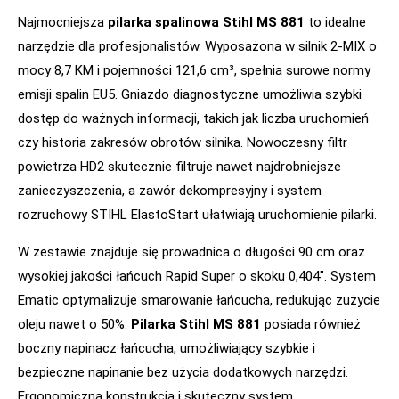
Najmocniejsza
pilarka spalinowa Stihl MS 881
to idealne
narzędzie dla profesjonalistów. Wyposażona w silnik 2-MIX o
mocy 8,7 KM i pojemności 121,6 cm³, spełnia surowe normy
emisji spalin EU5. Gniazdo diagnostyczne umożliwia szybki
dostęp do ważnych informacji, takich jak liczba uruchomień
czy historia zakresów obrotów silnika. Nowoczesny filtr
powietrza HD2 skutecznie filtruje nawet najdrobniejsze
zanieczyszczenia, a zawór dekompresyjny i system
rozruchowy STIHL ElastoStart ułatwiają uruchomienie pilarki.
W zestawie znajduje się prowadnica o długości 90 cm oraz
wysokiej jakości łańcuch Rapid Super o skoku 0,404″. System
Ematic optymalizuje smarowanie łańcucha, redukując zużycie
oleju nawet o 50%.
Pilarka Stihl MS 881
posiada również
boczny napinacz łańcucha, umożliwiający szybkie i
bezpieczne napinanie bez użycia dodatkowych narzędzi.
Ergonomiczna konstrukcja i skuteczny system