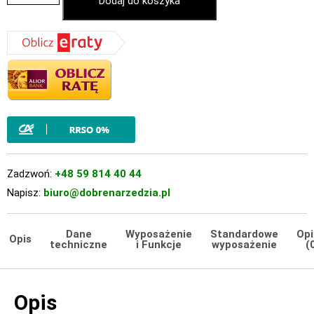
Dodaj do koszyka
Zadzwoń:
+48 59 814 40 44
Napisz:
biuro@dobrenarzedzia.pl
Dane
Wyposażenie
Standardowe
Opi
Opis
techniczne
i Funkcje
wyposażenie
(
Opis