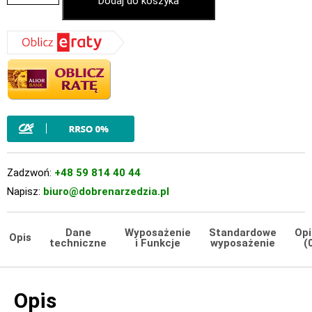
Dodaj do koszyka
Zadzwoń:
+48 59 814 40 44
Napisz:
biuro@dobrenarzedzia.pl
Dane
Wyposażenie
Standardowe
Opi
Opis
techniczne
i Funkcje
wyposażenie
(
Opis