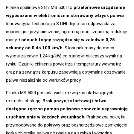
Pilarka spalinowa Stihl MS 500I to
przełomowe urządzenie
wyposażone w elektronicznie sterowany wtrysk paliwa
.
Innowacyjna technologia STIHL Injection odpowiada za
imponujące przyspieszenie, ogromną moc i znaczną redukcję
masy.
Łańcuch tnący rozpędza się w zaledwie 0,25
sekundy od 0 do 100 km/h
. Stosunek masy do mocy
wynosi zaledwie 1,24 kg/kW, co stanowi najlepszy wynik na
rynku. Czujniki ciśnienia powietrza i temperatury wewnątrz
oraz na zewnątrz korpusu zapewniają optymalne dozowanie
paliwa niezależnie od warunków pracy.
Pilarka MS 500I posiada wiele rozwiązań ułatwiających
rozruch i obsługę.
Brak pozycji startowej i łatwo
dostępna ręczna pompa paliwowa znacznie usprawniają
uruchamianie w każdych warunkach
. Praktyczne nakrętki
przymocowane do pokrywy oraz beznarzędziowe zamknięcie
korka zbiornika paliwa pozwalają na szybką i wygodną