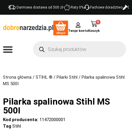
Darmowa dostawa od 500 zł
Raty 0%
Fachowe doradztwo
Do
0
Twoje konto
Strona główna
/
STIHL ®
/
Pilarki Stihl
/ Pilarka spalinowa Stihl
MS 500I
Pilarka spalinowa Stihl MS
500I
Kod producenta:
11472000001
Tag
Stihl