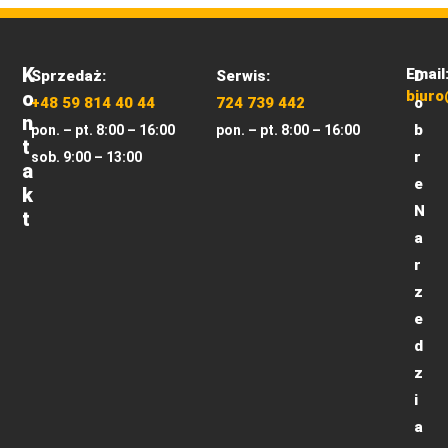
K
Email
Sprzedaż:
Serwis:
D
O
biuro
+48 59 814 40 44
724 739 442
o
N
b
pon. – pt. 8:00 – 16:00
pon. – pt. 8:00 – 16:00
T
r
sob. 9:00 – 13:00
A
e
K
N
T
a
r
z
e
d
z
i
a