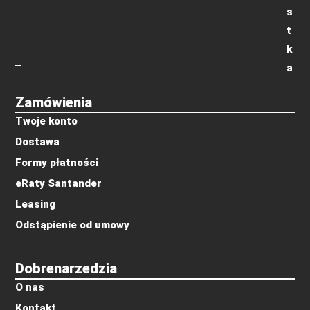
s
t
k
a
Zamówienia
Twoje konto
Dostawa
Formy płatności
eRaty Santander
Leasing
Odstąpienie od umowy
Dobrenarzedzia
O nas
Kontakt