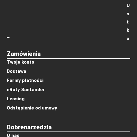
U
s
t
k
a
Zamówienia
Twoje konto
Dostawa
Formy płatności
eRaty Santander
Leasing
Odstąpienie od umowy
Dobrenarzedzia
O nas