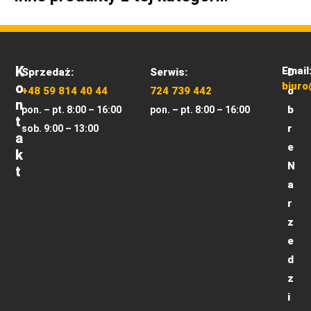
K
Email
Sprzedaż:
Serwis:
D
O
biuro
+48 59 814 40 44
724 739 442
o
N
b
pon. – pt. 8:00 – 16:00
pon. – pt. 8:00 – 16:00
T
r
sob. 9:00 – 13:00
A
e
K
N
T
a
r
z
e
d
z
i