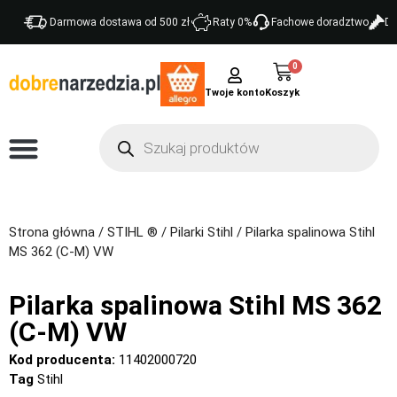
Darmowa dostawa od 500 zł
Raty 0%
Fachowe doradztwo
Do
0
Twoje konto
Strona główna
/
STIHL ®
/
Pilarki Stihl
/ Pilarka spalinowa Stihl
MS 362 (C-M) VW
Pilarka spalinowa Stihl MS 362
(C-M) VW
Kod producenta:
11402000720
Tag
Stihl