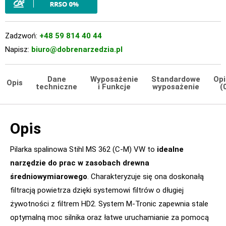
Zadzwoń:
+48 59 814 40 44
Napisz:
biuro@dobrenarzedzia.pl
Dane
Wyposażenie
Standardowe
Opi
Opis
techniczne
i Funkcje
wyposażenie
(
Opis
Pilarka spalinowa Stihl MS 362 (C-M) VW to
idealne
narzędzie do prac w zasobach drewna
średniowymiarowego
. Charakteryzuje się ona doskonałą
filtracją powietrza dzięki systemowi filtrów o długiej
żywotności z filtrem HD2. System M-Tronic zapewnia stale
optymalną moc silnika oraz łatwe uruchamianie za pomocą