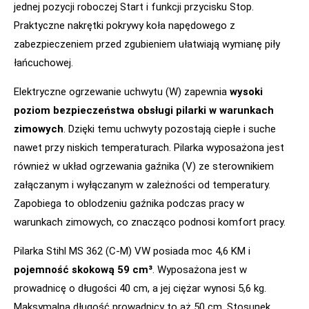
jednej pozycji roboczej Start i funkcji przycisku Stop.
Praktyczne nakrętki pokrywy koła napędowego z
zabezpieczeniem przed zgubieniem ułatwiają wymianę piły
łańcuchowej.
Elektryczne ogrzewanie uchwytu (W) zapewnia
wysoki
poziom bezpieczeństwa obsługi pilarki w warunkach
zimowych
. Dzięki temu uchwyty pozostają ciepłe i suche
nawet przy niskich temperaturach. Pilarka wyposażona jest
również w układ ogrzewania gaźnika (V) ze sterownikiem
załączanym i wyłączanym w zależności od temperatury.
Zapobiega to oblodzeniu gaźnika podczas pracy w
warunkach zimowych, co znacząco podnosi komfort pracy.
Pilarka Stihl MS 362 (C-M) VW posiada moc 4,6 KM i
pojemność skokową 59 cm³
. Wyposażona jest w
prowadnicę o długości 40 cm, a jej ciężar wynosi 5,6 kg.
Maksymalna długość prowadnicy to aż 50 cm. Stosunek