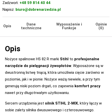
Zadzwoń:
+48 59 814 40 44
Napisz:
biuro@dobrenarzedzia.pl
Dane
Wyposażenie i
Opinie
Opis
techniczne
Funkcje
(0)
Opis
Nożyce spalinowe HS 82 R marki
Stihl
to
profesjonalne
narzędzie do pielęgnacji żywopłotów
. Wyposażone są w
dwustronną listwę tnącą, która umożliwia cięcie zarówno w
poziomie, jak i w pionie. Nożyce ważą niewiele, a przy tym
generują niski poziom drgań, co zapewnia
komfort pracy
nawet przy długotrwałym użytkowaniu.
Sercem urządzenia jest
silnik STIHL 2-MIX
, który łączy w
sobie zalety silnika dwusuwowego i czterosuwowego.