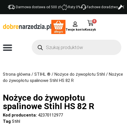
Darmowa dostawa od 500 zł
Raty 0%
Fachowe doradztwo
Do
0
Twoje konto
Strona główna
/
STIHL ®
/
Nożyce do żywopłotu Stihl
/ Nożyce
do żywopłotu spalinowe Stihl HS 82 R
Nożyce do żywopłotu
spalinowe Stihl HS 82 R
Kod producenta:
42370112977
Tag
Stihl