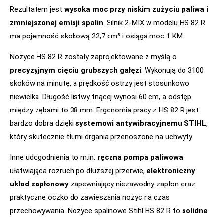
Rezultatem jest
wysoka moc przy niskim zużyciu paliwa i
zmniejszonej emisji spalin
. Silnik 2-MIX w modelu HS 82 R
ma pojemność skokową 22,7 cm³ i osiąga moc 1 KM.
Nożyce HS 82 R zostały zaprojektowane z myślą o
precyzyjnym cięciu grubszych gałęzi
. Wykonują do 3100
skoków na minutę, a prędkość ostrzy jest stosunkowo
niewielka. Długość listwy tnącej wynosi 60 cm, a odstęp
między zębami to 38 mm. Ergonomia pracy z HS 82 R jest
bardzo dobra dzięki
systemowi antywibracyjnemu STIHL
,
który skutecznie tłumi drgania przenoszone na uchwyty.
Inne udogodnienia to m.in.
ręczna pompa paliwowa
ułatwiająca rozruch po dłuższej przerwie,
elektroniczny
układ zapłonowy
zapewniający niezawodny zapłon oraz
praktyczne oczko do zawieszania nożyc na czas
przechowywania. Nożyce spalinowe Stihl HS 82 R to
solidne