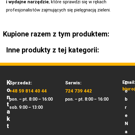
i wydajne narzędzie
, które sprawdzi się w rękach
profesjonalistów zajmujących się pielęgnacją zieleni.
Kupione razem z tym produktem:
Inne produkty z tej kategorii:
K
Email
Sprzedaż:
Serwis:
D
O
biuro
+48 59 814 40 44
724 739 442
o
N
b
pon. – pt. 8:00 – 16:00
pon. – pt. 8:00 – 16:00
T
r
sob. 9:00 – 13:00
A
e
K
N
T
a