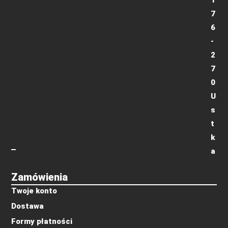
1
7
6
-
2
7
0
U
s
t
k
a
Zamówienia
Twoje konto
Dostawa
Formy płatności