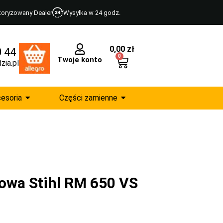
toryzowany Dealer
Wysyłka w 24 godz.
0,00
zł
0 44
0
Twoje konto
zia.pl
esoria
Części zamienne
nowa Stihl RM 650 VS