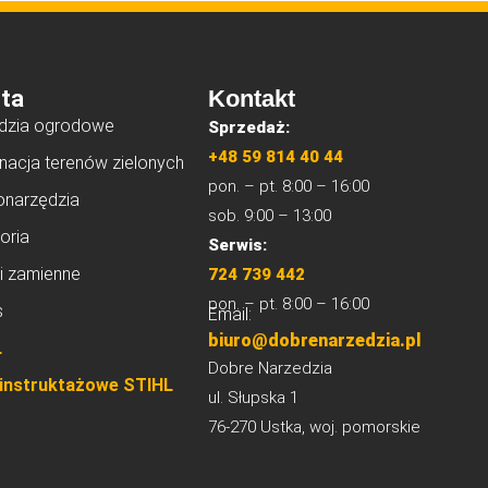
ta
Kontakt
dzia ogrodowe
Sprzedaż:
+48 59 814 40 44
nacja terenów zielonych
pon. – pt. 8:00 – 16:00
onarzędzia
sob. 9:00 – 13:00
oria
Serwis:
i zamienne
724 739 442
pon. – pt. 8:00 – 16:00
s
Email:
biuro@dobrenarzedzia.pl
L
Dobre Narzedzia
 instruktażowe STIHL
ul. Słupska 1
76-270 Ustka, woj. pomorskie