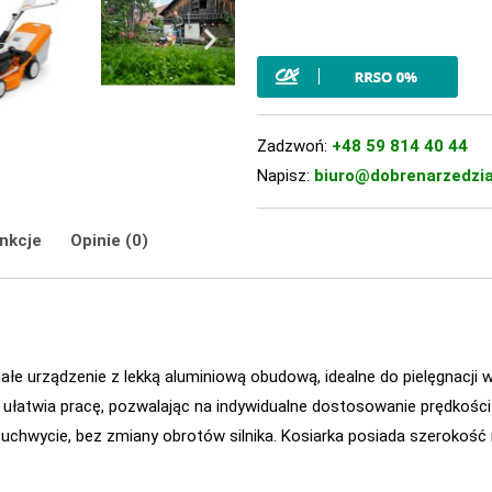
Zadzwoń:
+48 59 814 40 44
Napisz:
biuro@dobrenarzedzia
nkcje
Opinie (0)
łe urządzenie z lekką aluminiową obudową, idealne do pielęgnacji 
e ułatwia pracę, pozwalając na indywidualne dostosowanie prędkośc
chwycie, bez zmiany obrotów silnika. Kosiarka posiada szerokość