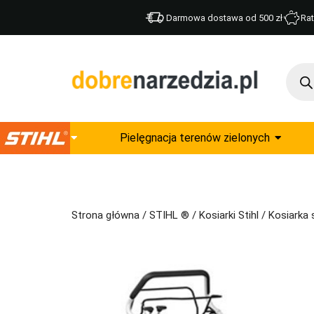
Darmowa dostawa od 500 zł
Rat
Pielęgnacja terenów zielonych
Strona główna
/
STIHL ®
/
Kosiarki Stihl
/ Kosiarka 