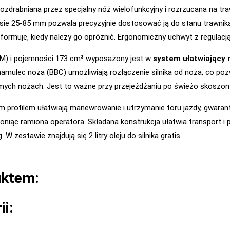
ozdrabniana przez specjalny nóż wielofunkcyjny i rozrzucana na tra
ie 25-85 mm pozwala precyzyjnie dostosować ją do stanu trawnika. 
informuje, kiedy należy go opróżnić. Ergonomiczny uchwyt z regulac
 KM) i pojemności 173 cm³ wyposażony jest w
system ułatwiający 
hamulec noża (BBC) umożliwiają rozłączenie silnika od noża, co poz
omych nożach. Jest to ważne przy przejeżdżaniu po świeżo skoszon
m profilem ułatwiają manewrowanie i utrzymanie toru jazdy, gwaran
roniąc ramiona operatora. Składana konstrukcja ułatwia transport i 
 zestawie znajdują się 2 litry oleju do silnika gratis.
uktem:
ii: