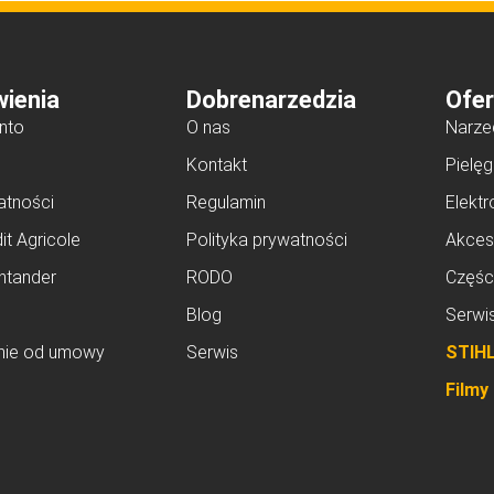
ienia
Dobrenarzedzia
Ofer
nto
O nas
Narze
Kontakt
Pielęg
atności
Regulamin
Elektr
it Agricole
Polityka prywatności
Akces
ntander
RODO
Częśc
Blog
Serwi
nie od umowy
Serwis
STIH
Filmy