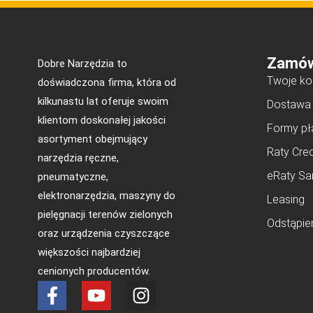
Zamów
Dobre Narzędzia to
Twoje ko
doświadczona firma, która od
kilkunastu lat oferuje swoim
Dostawa
klientom doskonałej jakości
Formy pł
asortyment obejmujący
Raty Cred
narzędzia ręczne,
eRaty Sa
pneumatyczne,
elektronarzędzia, maszyny do
Leasing
pielęgnacji terenów zielonych
Odstąpie
oraz urządzenia czyszczące
większości najbardziej
cenionych producentów.