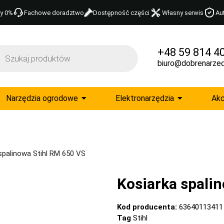
y 0%
Fachowe doradztwo
Dostępność części
Własny serwis
Au
+48 59 814 4
biuro@dobrenarzed
Narzędzia ogrodowe
Elektronarzędzia
Akc
spalinowa Stihl RM 650 VS
Kosiarka spali
Kod producenta:
63640113411
Tag
Stihl