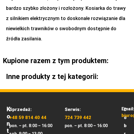
bardzo szybko złożony i rozłożony. Kosiarka do trawy
z silnikiem elektrycznym to doskonałe rozwiązanie dla
niewielkich trawników o swobodnym dostępnie do
źródła zasilania.
Kupione razem z tym produktem:
Inne produkty z tej kategorii:
K
Email
Sprzedaż:
Serwis:
D
O
biuro
+48 59 814 40 44
724 739 442
o
N
b
pon. – pt. 8:00 – 16:00
pon. – pt. 8:00 – 16:00
T
r
sob. 9:00 – 13:00