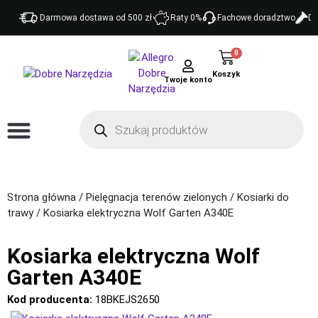
Darmowa dostawa od 500 zł
Raty 0%
Fachowe doradztwo
Do
0
Twoje konto
Strona główna
/
Pielęgnacja terenów zielonych
/
Kosiarki do
trawy
/ Kosiarka elektryczna Wolf Garten A340E
Kosiarka elektryczna Wolf
Garten A340E
Kod producenta:
18BKEJS2650