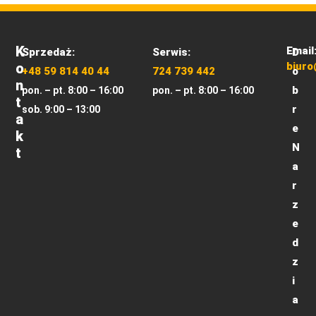
K
Email
Sprzedaż:
Serwis:
D
O
biuro
+48 59 814 40 44
724 739 442
o
N
b
pon. – pt. 8:00 – 16:00
pon. – pt. 8:00 – 16:00
T
r
sob. 9:00 – 13:00
A
e
K
N
T
a
r
z
e
d
z
i
a