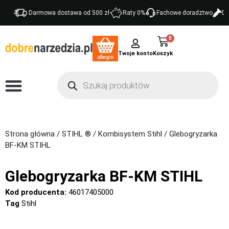
Darmowa dostawa od 500 zł
Raty 0%
Fachowe doradztwo
Do
0
Twoje konto
Strona główna
/
STIHL ®
/
Kombisystem Stihl
/ Glebogryzarka
BF-KM STIHL
Glebogryzarka BF-KM STIHL
Kod producenta:
46017405000
Tag
Stihl