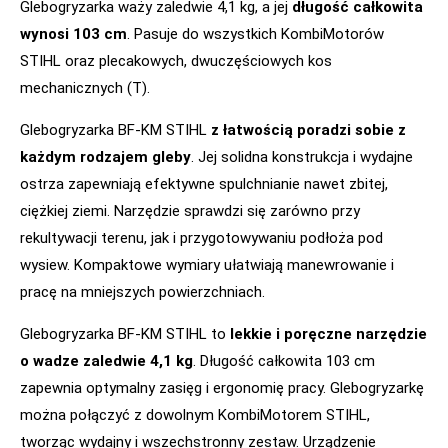
Glebogryzarka waży zaledwie 4,1 kg, a jej
długość całkowita
wynosi 103 cm
. Pasuje do wszystkich KombiMotorów
STIHL oraz plecakowych, dwuczęściowych kos
mechanicznych (T).
Glebogryzarka BF-KM STIHL
z łatwością poradzi sobie z
każdym rodzajem gleby
. Jej solidna konstrukcja i wydajne
ostrza zapewniają efektywne spulchnianie nawet zbitej,
ciężkiej ziemi. Narzędzie sprawdzi się zarówno przy
rekultywacji terenu, jak i przygotowywaniu podłoża pod
wysiew. Kompaktowe wymiary ułatwiają manewrowanie i
pracę na mniejszych powierzchniach.
Glebogryzarka BF-KM STIHL to
lekkie i poręczne narzędzie
o wadze zaledwie 4,1 kg
. Długość całkowita 103 cm
zapewnia optymalny zasięg i ergonomię pracy. Glebogryzarkę
można połączyć z dowolnym KombiMotorem STIHL,
tworząc wydajny i wszechstronny zestaw. Urządzenie