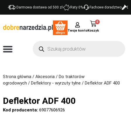
Darmowa dostawa od 500 zł
Raty 0%
Fachowe doradztwo
Do
0
Twoje konto
Strona główna
/
Akcesoria
/
Do traktorów
ogrodowych
/
Deflektory - wyrzuty tylne
/ Deflektor ADF 400
Deflektor ADF 400
Kod producenta:
69077606926