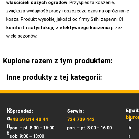
właścicieli dużych ogrodów
. Przyspiesza koszenie,
zwiększa wydajność pracy i oszczędza czas na opróżnianie
kosza. Produkt wysokiej jakości od firmy Stihl zapewni Ci
komfort i satysfakcję z efektywnego koszenia
przez
wiele sezonów.
Kupione razem z tym produktem:
Inne produkty z tej kategorii:
K
Email
Sprzedaż:
Serwis:
D
O
biuro
+48 59 814 40 44
724 739 442
o
N
b
pon. – pt. 8:00 – 16:00
pon. – pt. 8:00 – 16:00
T
r
sob. 9:00 – 13:00