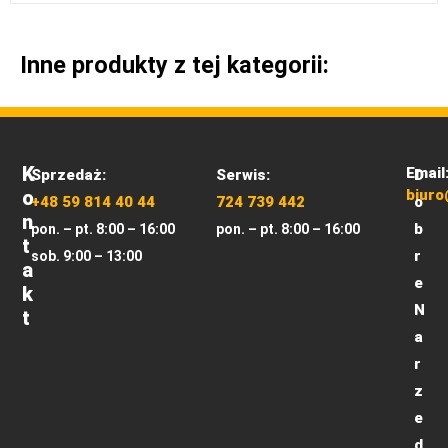
Inne produkty z tej kategorii:
K
Email
Sprzedaż:
Serwis:
D
O
biuro
+48 59 814 40 44
724 739 442
o
N
b
pon. – pt. 8:00 – 16:00
pon. – pt. 8:00 – 16:00
T
r
sob. 9:00 – 13:00
A
e
K
N
T
a
r
z
e
d