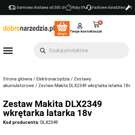
Darmowa dostawa od 500 zł
Raty 0%
Fachowe doradztwo
Do
0
Twoje konto
Strona główna
/
Elektronarzędzia
/
Zestawy
akumulatorowe
/ Zestaw Makita DLX2349 wkrętarka latarka 18v
Zestaw Makita DLX2349
wkrętarka latarka 18v
Kod producenta:
DLX2349