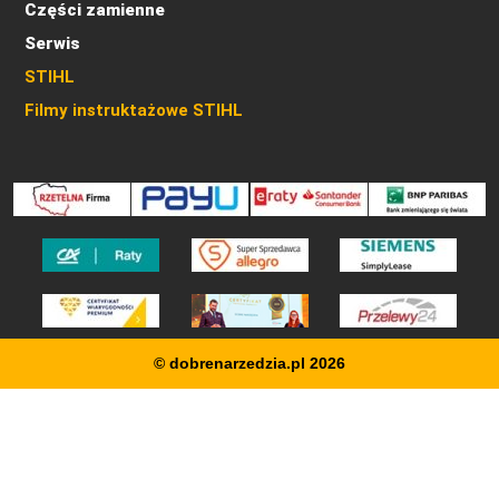
Części zamienne
Serwis
STIHL
Filmy instruktażowe STIHL
© dobrenarzedzia.pl 2026