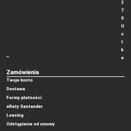
2
7
0
U
s
t
k
a
Zamówienia
Twoje konto
Dostawa
Formy płatności
eRaty Santander
Leasing
Odstąpienie od umowy