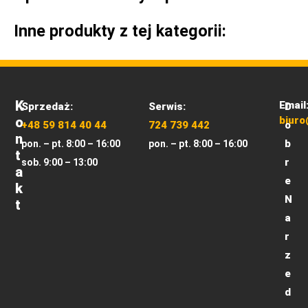
Inne produkty z tej kategorii:
K
Email
Sprzedaż:
Serwis:
D
O
biuro
+48 59 814 40 44
724 739 442
o
N
b
pon. – pt. 8:00 – 16:00
pon. – pt. 8:00 – 16:00
T
r
sob. 9:00 – 13:00
A
e
K
N
T
a
r
z
e
d