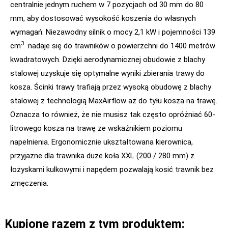
centralnie jednym ruchem w 7 pozycjach od 30 mm do 80
mm, aby dostosować wysokość koszenia do własnych
wymagań. Niezawodny silnik o mocy 2,1 kW i pojemności 139
3
cm
nadaje się do trawników o powierzchni do 1400 metrów
kwadratowych. Dzięki aerodynamicznej obudowie z blachy
stalowej uzyskuje się optymalne wyniki zbierania trawy do
kosza. Ścinki trawy trafiają przez wysoką obudowę z blachy
stalowej z technologią MaxAirflow aż do tyłu kosza na trawę.
Oznacza to również, że nie musisz tak często opróżniać 60-
litrowego kosza na trawę ze wskaźnikiem poziomu
napełnienia. Ergonomicznie ukształtowana kierownica,
przyjazne dla trawnika duże koła XXL (200 / 280 mm) z
łożyskami kulkowymi i napędem pozwalają kosić trawnik bez
zmęczenia.
Kupione razem z tym produktem: