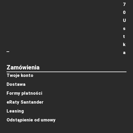
7
0
U
s
t
k
a
Zamówienia
Twoje konto
Dostawa
Formy płatności
eRaty Santander
Leasing
Odstąpienie od umowy