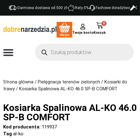
Darmowa dostawa od 500 zł
Raty 0%
Fachowe doradztwo
Do
0
Twoje konto
Strona główna
/
Pielęgnacja terenów zielonych
/
Kosiarki do
trawy
/ Kosiarka Spalinowa AL-KO 46.0 SP-B COMFORT
Kosiarka Spalinowa AL-KO 46.0
SP-B COMFORT
Kod producenta:
119937
Tag
al-ko