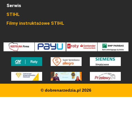
Serwis
STIHL
Filmy instruktażowe STIHL
© dobrenarzedzia.pl 2026