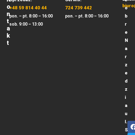
O
biuro
+48 59 814 40 44
724 739 442
o
N
b
pon. – pt. 8:00 – 16:00
pon. – pt. 8:00 – 16:00
T
r
sob. 9:00 – 13:00
A
e
K
N
T
a
r
z
e
d
z
i
a
u
l.
S