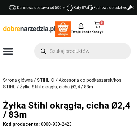
Darmowa dostawa od 500 zł
Raty 0%
Fachowe doradztwo
Do
0
Twoje konto
Strona główna
/
STIHL ®
/
Akcesoria do podkaszarek/kos
STIHL
/ Żyłka Stihl okrągła, cicha Ø2,4 / 83m
Żyłka Stihl okrągła, cicha Ø2,4
/ 83m
Kod producenta:
0000-930-2423