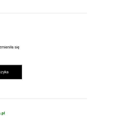
zmieniła się
szyka
.pl