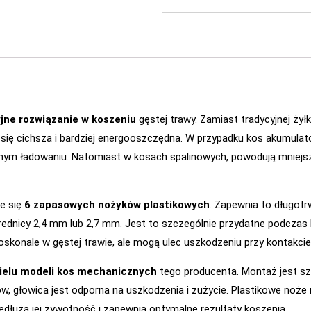
jne rozwiązanie w koszeniu
gęstej trawy. Zamiast tradycyjnej żył
 się cichsza i bardziej energooszczędna. W przypadku kos akumul
dnym ładowaniu. Natomiast w kosach spalinowych, powodują mniejs
je się
6 zapasowych nożyków plastikowych
. Zapewnia to długot
ednicy 2,4 mm lub 2,7 mm. Jest to szczególnie przydatne podczas 
skonale w gęstej trawie, ale mogą ulec uszkodzeniu przy kontakcie
ielu modeli kos mechanicznych
tego producenta. Montaż jest szyb
ów, głowica jest odporna na uszkodzenia i zużycie. Plastikowe noże
edłuża jej żywotność i zapewnia optymalne rezultaty koszenia.