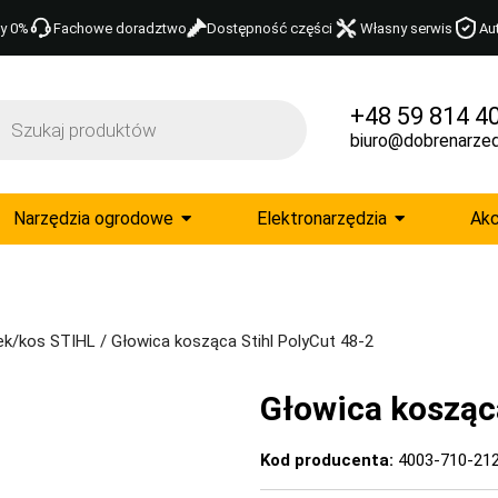
y 0%
Fachowe doradztwo
Dostępność części
Własny serwis
Au
+48 59 814 4
biuro@dobrenarzed
Narzędzia ogrodowe
Elektronarzędzia
Akc
ek/kos STIHL
/ Głowica kosząca Stihl PolyCut 48-2
Głowica kosząca
Kod producenta:
4003-710-21