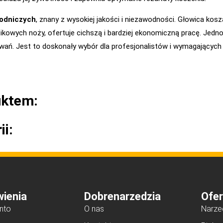
odniczych
, znany z wysokiej jakości i niezawodności. Głowica ko
ikowych noży, ofertuje cichszą i bardziej ekonomiczną pracę. Jedno
wań. Jest to doskonały wybór dla profesjonalistów i wymagający
uktem:
ii:
ienia
Dobrenarzedzia
Ofer
nto
O nas
Narze