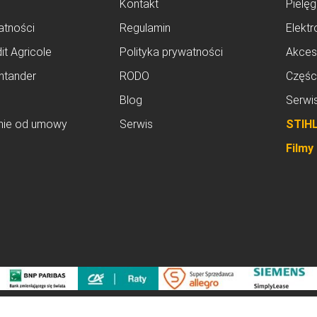
Kontakt
Pielęg
atności
Regulamin
Elektr
it Agricole
Polityka prywatności
Akces
ntander
RODO
Częśc
Blog
Serwi
nie od umowy
Serwis
STIH
Filmy
© dobrenarzedzia.pl 2026