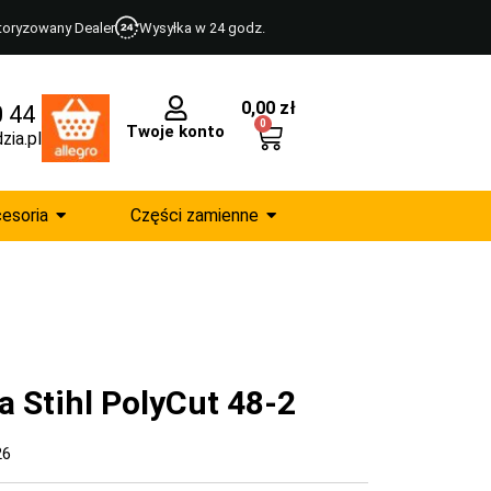
toryzowany Dealer
Wysyłka w 24 godz.
0,00
zł
0 44
0
Twoje konto
zia.pl
esoria
Części zamienne
 Stihl PolyCut 48-2
26