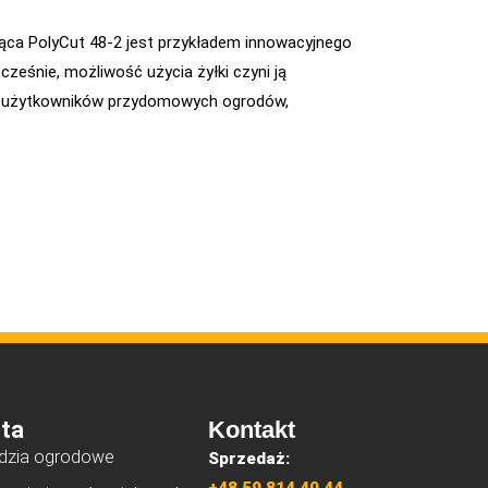
sząca PolyCut 48-2 jest przykładem innowacyjnego
cześnie, możliwość użycia żyłki czyni ją
ch użytkowników przydomowych ogrodów,
ta
Kontakt
dzia ogrodowe
Sprzedaż: