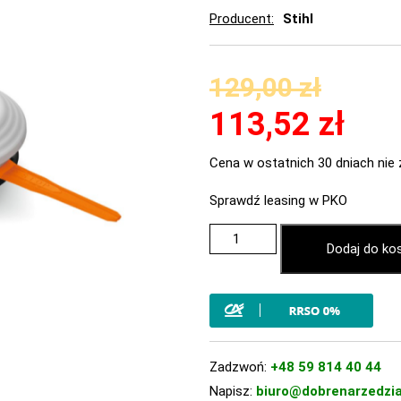
Producent
Stihl
129,00
zł
113,52
zł
Cena w ostatnich 30 dniach nie 
Sprawdź leasing w PKO
Dodaj do ko
Zadzwoń:
+48 59 814 40 44
Napisz:
biuro@dobrenarzedzia