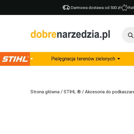
Darmowa dostawa od 500 zł
Rat
Pielęgnacja terenów zielonych
Strona główna
/
STIHL ®
/
Akcesoria do podkaszar