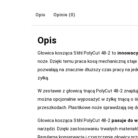
Opis
Opinie (0)
Opis
Głowica kosząca Stihl PolyCut 48-2 to
innowacy
noże. Dzięki temu praca kosą mechaniczną staje
pozwalają na znacznie dłuższy czas pracy na je
żyłką.
W zestawie z głowicą tnącą PolyCut 48-2 znajdu
można opcjonalnie wyposażyć w żyłkę tnącą o śr
przeszkodach. Plastikowe noże sprawdzają się do
Głowica kosząca Stihl PolyCut 48-2
pasuje do w
narzędzi. Dzięki zastosowaniu trwałych materiał
Regularna konserwacja i czyszczenie głowicy prz