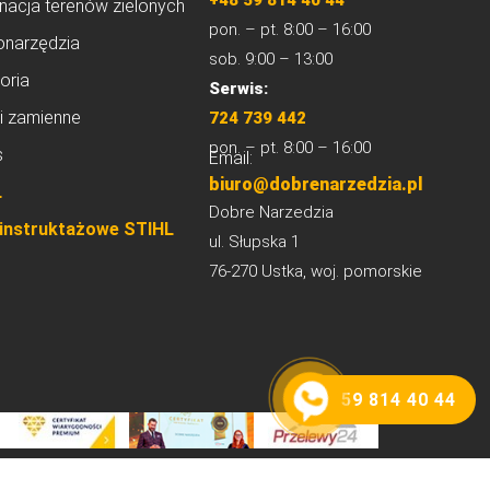
+48 59 814 40 44
nacja terenów zielonych
pon. – pt. 8:00 – 16:00
onarzędzia
sob. 9:00 – 13:00
oria
Serwis:
i zamienne
724 739 442
pon. – pt. 8:00 – 16:00
s
Email:
biuro@dobrenarzedzia.pl
L
Dobre Narzedzia
 instruktażowe STIHL
ul. Słupska 1
76-270 Ustka, woj. pomorskie
59 814 40 44