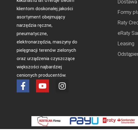
kilkunastu lat oferuje swoim
Dostawa
klientom doskonałej jakości
Formy pł
asortyment obejmujący
Raty Cred
narzędzia ręczne,
eRaty Sa
pneumatyczne,
elektronarzędzia, maszyny do
Leasing
pielęgnacji terenów zielonych
Odstąpie
oraz urządzenia czyszczące
większości najbardziej
cenionych producentów.