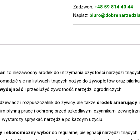
Zadzwoń:
+48 59 814 40 44
Napisz:
biuro@dobrenarzedzia
ean
to niezawodny środek do utrzymania czystości narzędzi tnących
romadzić się na listwach tnących nożyc do żywopłotów oraz pilark
 wydajność
i przedłużyć żywotność narzędzi ogrodniczych.
rdzewiacz i rozpuszczalnik do żywicy, ale także
środek smarujący i
im płynną pracę i ochronę przed szkodliwymi czynnikami zewnętrz
 wystarczy spryskać narzędzie po każdym użyciu.
y i ekonomiczny wybór
do regularnej pielęgnacji narzędzi tnącyc