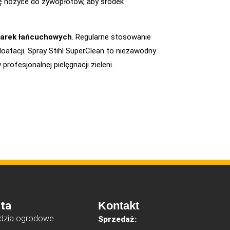
lę nożyce do żywopłotów, aby środek
ilarek łańcuchowych
. Regularne stosowanie
oatacji. Spray Stihl SuperClean to niezawodny
ofesjonalnej pielęgnacji zieleni.
ta
Kontakt
dzia ogrodowe
Sprzedaż: