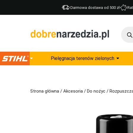
Darmowa dostawa od 500 zł
Rat
Pielęgnacja terenów zielonych
Strona główna
/
Akcesoria
/
Do nożyc
/ Rozpuszczal