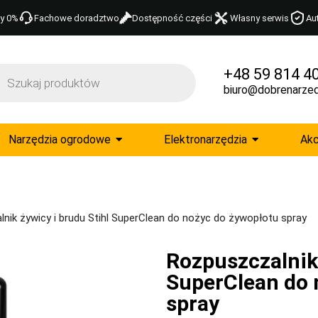
y 0%
Fachowe doradztwo
Dostępność części
Własny serwis
Au
+48 59 814 4
biuro@dobrenarzed
Narzędzia ogrodowe
Elektronarzędzia
Akc
nik żywicy i brudu Stihl SuperClean do nożyc do żywopłotu spray
Rozpuszczalnik 
SuperClean do 
spray