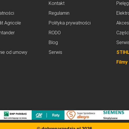
Kontakt
Pielęg
atności
Regulamin
Elektr
it Agricole
Polityka prywatności
Akces
ntander
RODO
Częśc
Blog
Serwi
nie od umowy
Serwis
STIH
Filmy
© dobrenarzedzia.pl 2026