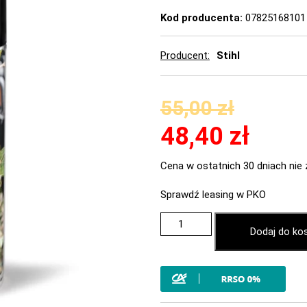
Kod producenta:
07825168101
Producent
Stihl
55,00
zł
48,40
zł
Cena w ostatnich 30 dniach nie 
Sprawdź leasing w PKO
Dodaj do ko