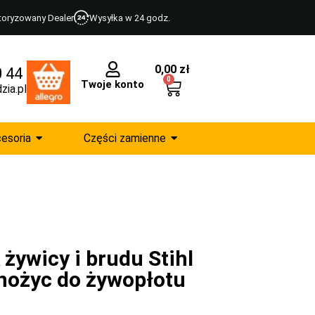
toryzowany Dealer
Wysyłka w 24 godz.
0,00
zł
0 44
0
Twoje konto
zia.pl
esoria
Części zamienne
żywicy i brudu Stihl
nożyc do żywopłotu