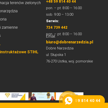
+48 59 814 40 44
nacja terenów zielonych
pon. – pt. 8:00 – 16:00
onarzędzia
sob. 9:00 – 13:00
oria
Serwis:
i zamienne
724 739 442
pon. – pt. 8:00 – 16:00
s
Email:
biuro@dobrenarzedzia.pl
L
Dobre Narzedzia
 instruktażowe STIHL
ul. Słupska 1
76-270 Ustka, woj. pomorskie
59 814 40 44