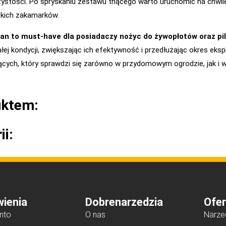
zystości. Po spryskaniu zestawu tnącego warto uruchomić na chwi
tkich zakamarków.
lean to must-have dla posiadaczy nożyc do żywopłotów oraz p
j kondycji, zwiększając ich efektywność i przedłużając okres ekspl
ych, który sprawdzi się zarówno w przydomowym ogrodzie, jak i w pr
uktem:
ii:
ienia
Dobrenarzedzia
Ofer
nto
O nas
Narze