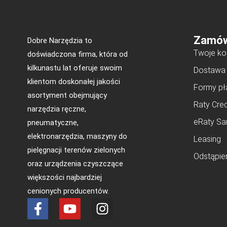
Zamów
Dobre Narzędzia to
Twoje ko
doświadczona firma, która od
kilkunastu lat oferuje swoim
Dostawa
klientom doskonałej jakości
Formy pł
asortyment obejmujący
Raty Cred
narzędzia ręczne,
eRaty Sa
pneumatyczne,
elektronarzędzia, maszyny do
Leasing
pielęgnacji terenów zielonych
Odstąpie
oraz urządzenia czyszczące
większości najbardziej
cenionych producentów.