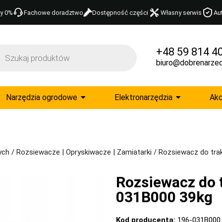
y 0%
Fachowe doradztwo
Dostępność części
Własny serwis
Au
+48 59 814 4
biuro@dobrenarzed
Narzędzia ogrodowe
Elektronarzędzia
Akc
ych
/
Rozsiewacze | Opryskiwacze | Zamiatarki
/ Rozsiewacz do tra
Rozsiewacz do 
031B000 39kg
Kod producenta:
196-031B000