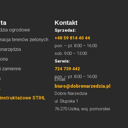
ta
Kontakt
dzia ogrodowe
Sprzedaż:
+48 59 814 40 44
nacja terenów zielonych
pon. – pt. 8:00 – 16:00
onarzędzia
sob. 9:00 – 13:00
oria
Serwis:
i zamienne
724 739 442
pon. – pt. 8:00 – 16:00
s
Email:
biuro@dobrenarzedzia.pl
L
Dobre Narzedzia
 instruktażowe STIHL
ul. Słupska 1
76-270 Ustka, woj. pomorskie