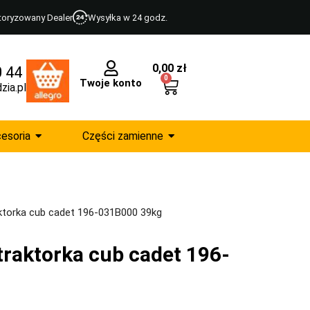
toryzowany Dealer
Wysyłka w 24 godz.
0,00
zł
0 44
0
Twoje konto
zia.pl
esoria
Części zamienne
ktorka cub cadet 196-031B000 39kg
traktorka cub cadet 196-