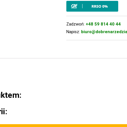
Zadzwoń:
+48 59 814 40 44
Napisz:
biuro@dobrenarzedzia
uktem:
ii: