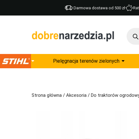
Darmowa dostawa od 500 zł
Rat
Pielęgnacja terenów zielonych
Strona główna
/
Akcesoria
/
Do traktorów ogrodow