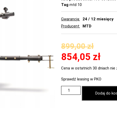
Tag
mtd 10
Gwarancja
24 / 12 miesięcy
Producent
MTD
899,00
zł
854,05
zł
Cena w ostatnich 30 dniach nie 
Sprawdź leasing w PKO
Dodaj do ko