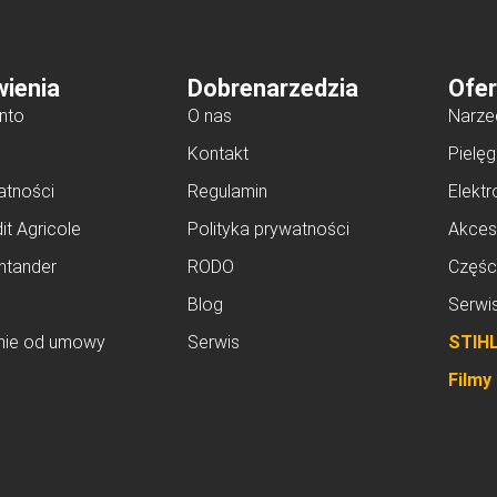
ienia
Dobrenarzedzia
Ofer
nto
O nas
Narze
Kontakt
Pielęg
atności
Regulamin
Elektr
it Agricole
Polityka prywatności
Akces
ntander
RODO
Częśc
Blog
Serwi
nie od umowy
Serwis
STIH
Filmy