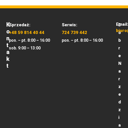
K
Email
Sprzedaż:
Serwis:
D
O
biuro
+48 59 814 40 44
724 739 442
o
N
b
pon. – pt. 8:00 – 16:00
pon. – pt. 8:00 – 16:00
T
r
sob. 9:00 – 13:00
A
e
K
N
T
a
r
z
e
d
z
i
a