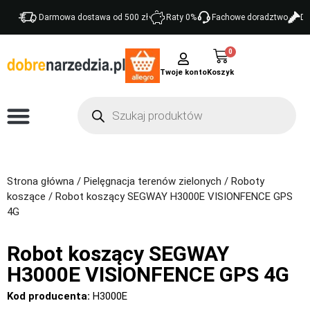
Darmowa dostawa od 500 zł
Raty 0%
Fachowe doradztwo
Do
0
Twoje konto
Strona główna
/
Pielęgnacja terenów zielonych
/
Roboty
koszące
/ Robot koszący SEGWAY H3000E VISIONFENCE GPS
4G
Robot koszący SEGWAY
H3000E VISIONFENCE GPS 4G
Kod producenta:
H3000E