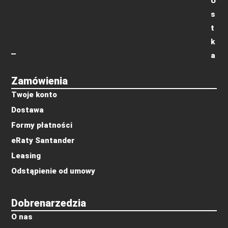
U
s
t
k
a
Zamówienia
Twoje konto
Dostawa
Formy płatności
eRaty Santander
Leasing
Odstąpienie od umowy
Dobrenarzedzia
O nas