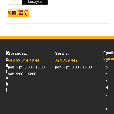
koszyka
K
Email
Sprzedaż:
Serwis:
D
O
biuro
+48 59 814 40 44
724 739 442
o
N
b
pon. – pt. 8:00 – 16:00
pon. – pt. 8:00 – 16:00
T
r
sob. 9:00 – 13:00
A
e
K
N
T
a
r
z