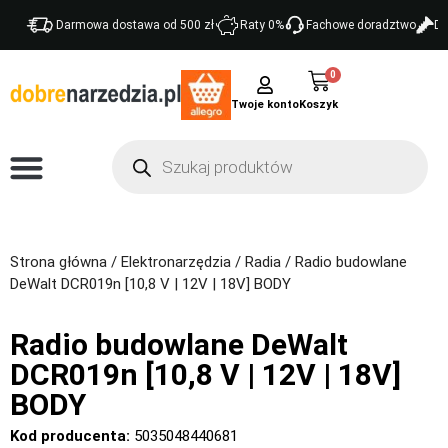
Darmowa dostawa od 500 zł
Raty 0%
Fachowe doradztwo
Do
0
Twoje konto
Strona główna
/
Elektronarzędzia
/
Radia
/ Radio budowlane
DeWalt DCR019n [10,8 V | 12V | 18V] BODY
Radio budowlane DeWalt
DCR019n [10,8 V | 12V | 18V]
BODY
Kod producenta:
5035048440681