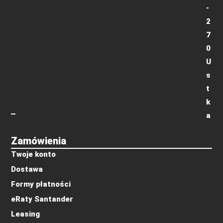
-
2
7
0
U
s
t
k
a
Zamówienia
Twoje konto
Dostawa
Formy płatności
eRaty Santander
Leasing