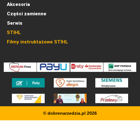
Akcesoria
Części zamienne
Serwis
STIHL
Filmy instruktażowe STIHL
© dobrenarzedzia.pl 2026