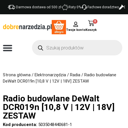
Darmowa dostawa od 500 zł
Raty 0%
Fachowe doradztwo
Do
0
Twoje konto
Strona główna
/
Elektronarzędzia
/
Radia
/ Radio budowlane
DeWalt DCR019n [10,8 V | 12V | 18V] ZESTAW
Radio budowlane DeWalt
DCR019n [10,8 V | 12V | 18V]
ZESTAW
Kod producenta:
5035048440681-1