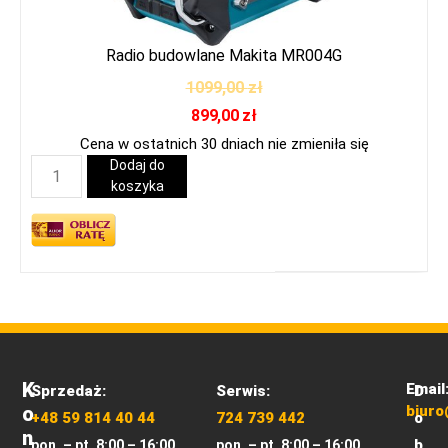
Radio budowlane Makita MR004G
1099,00
zł
899,00
zł
Cena w ostatnich 30 dniach nie zmieniła się
Dodaj do
koszyka
K
Email
Sprzedaż:
Serwis:
D
O
biuro
+48 59 814 40 44
724 739 442
o
N
b
pon. – pt. 8:00 – 16:00
pon. – pt. 8:00 – 16:00