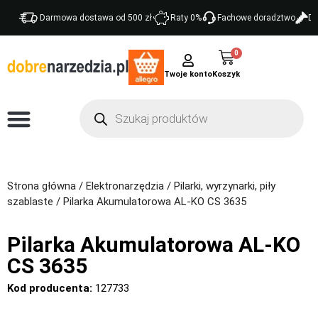
Darmowa dostawa od 500 zł
Raty 0%
Fachowe doradztwo
Do
0
Twoje konto
Strona główna
/
Elektronarzędzia
/
Pilarki, wyrzynarki, piły
szablaste
/ Pilarka Akumulatorowa AL-KO CS 3635
Pilarka Akumulatorowa AL-KO
CS 3635
Kod producenta:
127733