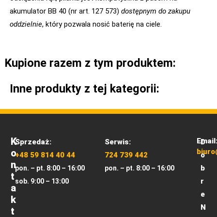
akumulator BB 40 (nr art. 127 573)
dostępnym do zakupu
oddzielnie
, który pozwala nosić baterię na ciele.
Kupione razem z tym produktem:
Inne produkty z tej kategorii:
K
Email
Sprzedaż:
Serwis:
D
O
biuro
+48 59 814 40 44
724 739 442
o
N
b
pon. – pt. 8:00 – 16:00
pon. – pt. 8:00 – 16:00
T
r
sob. 9:00 – 13:00
A
e
K
N
T