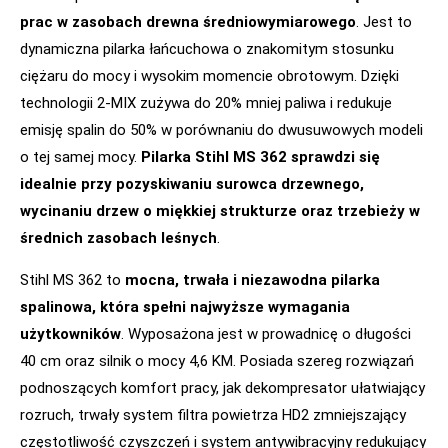
prac w zasobach drewna średniowymiarowego
. Jest to
dynamiczna pilarka łańcuchowa o znakomitym stosunku
ciężaru do mocy i wysokim momencie obrotowym. Dzięki
technologii 2-MIX zużywa do 20% mniej paliwa i redukuje
emisję spalin do 50% w porównaniu do dwusuwowych modeli
o tej samej mocy.
Pilarka Stihl MS 362 sprawdzi się
idealnie przy pozyskiwaniu surowca drzewnego,
wycinaniu drzew o miękkiej strukturze oraz trzebieży w
średnich zasobach leśnych
.
Stihl MS 362 to
mocna, trwała i niezawodna pilarka
spalinowa, która spełni najwyższe wymagania
użytkowników
. Wyposażona jest w prowadnicę o długości
40 cm oraz silnik o mocy 4,6 KM. Posiada szereg rozwiązań
podnoszących komfort pracy, jak dekompresator ułatwiający
rozruch, trwały system filtra powietrza HD2 zmniejszający
częstotliwość czyszczeń i system antywibracyjny redukujący