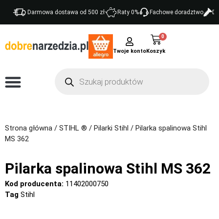
Darmowa dostawa od 500 zł
Raty 0%
Fachowe doradztwo
Do
0
Twoje konto
Strona główna
/
STIHL ®
/
Pilarki Stihl
/ Pilarka spalinowa Stihl
MS 362
Pilarka spalinowa Stihl MS 362
Kod producenta:
11402000750
Tag
Stihl