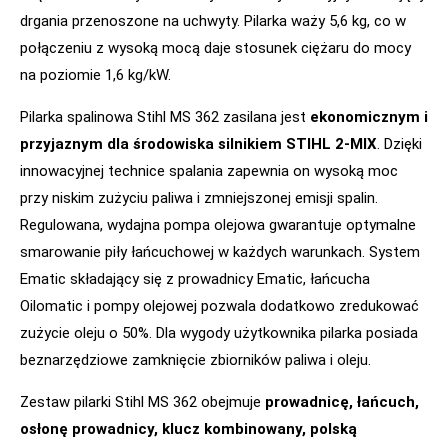
drgania przenoszone na uchwyty. Pilarka waży 5,6 kg, co w
połączeniu z wysoką mocą daje stosunek ciężaru do mocy
na poziomie 1,6 kg/kW.
Pilarka spalinowa Stihl MS 362 zasilana jest
ekonomicznym i
przyjaznym dla środowiska silnikiem STIHL 2-MIX
. Dzięki
innowacyjnej technice spalania zapewnia on wysoką moc
przy niskim zużyciu paliwa i zmniejszonej emisji spalin.
Regulowana, wydajna pompa olejowa gwarantuje optymalne
smarowanie piły łańcuchowej w każdych warunkach. System
Ematic składający się z prowadnicy Ematic, łańcucha
Oilomatic i pompy olejowej pozwala dodatkowo zredukować
zużycie oleju o 50%. Dla wygody użytkownika pilarka posiada
beznarzędziowe zamknięcie zbiorników paliwa i oleju.
Zestaw pilarki Stihl MS 362 obejmuje
prowadnicę, łańcuch,
osłonę prowadnicy, klucz kombinowany, polską