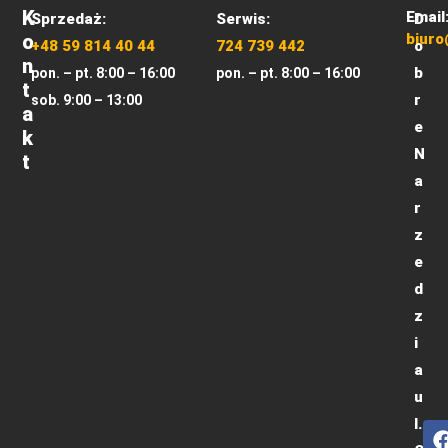
K
Email
Sprzedaż:
Serwis:
D
O
biuro
+48 59 814 40 44
724 739 442
o
N
b
pon. – pt. 8:00 – 16:00
pon. – pt. 8:00 – 16:00
T
r
sob. 9:00 – 13:00
A
e
K
N
T
a
r
z
e
d
z
i
a
u
l.