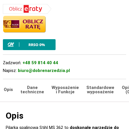
Zadzwoń:
+48 59 814 40 44
Napisz:
biuro@dobrenarzedzia.pl
Dane
Wyposażenie
Standardowe
Opi
Opis
techniczne
i Funkcje
wyposażenie
(
Opis
Pilarka spalinowa Stihl MS 362 to
doskonałe narzędzie do