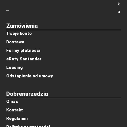
k
a
Zamówienia
Twoje konto
Dostawa
Formy płatności
eRaty Santander
Leasing
Odstąpienie od umowy
Dobrenarzedzia
O nas
Kontakt
Regulamin