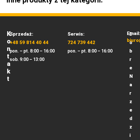
K
Email
Sprzedaż:
Serwis:
D
O
biuro
+48 59 814 40 44
724 739 442
o
N
b
pon. – pt. 8:00 – 16:00
pon. – pt. 8:00 – 16:00
T
r
sob. 9:00 – 13:00
A
e
K
N
T
a
r
z
e
d
z
i