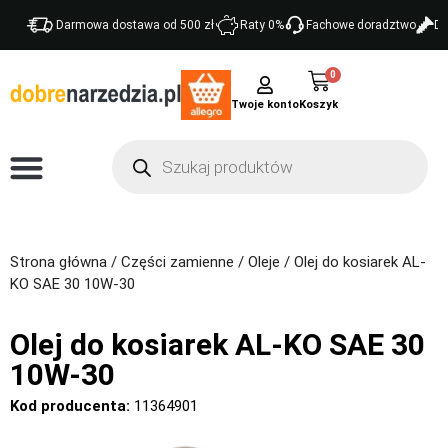
Darmowa dostawa od 500 zł
Raty 0%
Fachowe doradztwo
Do
0
Twoje konto
Strona główna
/
Części zamienne
/
Oleje
/ Olej do kosiarek AL-
KO SAE 30 10W-30
Olej do kosiarek AL-KO SAE 30
10W-30
Kod producenta:
11364901