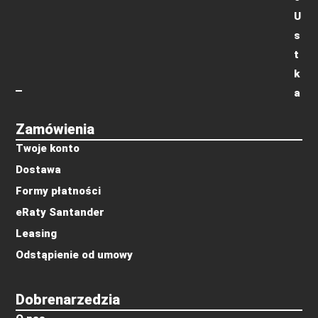
U
s
t
k
a
Zamówienia
Twoje konto
Dostawa
Formy płatności
eRaty Santander
Leasing
Odstąpienie od umowy
Dobrenarzedzia