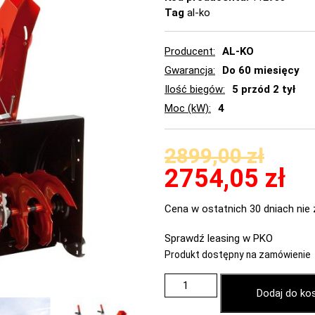
Tag
al-ko
Producent
AL-KO
Gwarancja
Do 60 miesięcy
Ilość biegów
5 przód 2 tył
Moc (kW)
4
2899,00
zł
2754,05
zł
Cena w ostatnich 30 dniach nie 
Sprawdź leasing w PKO
Produkt dostępny na zamówienie
Dodaj do ko