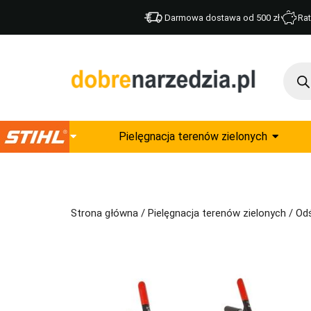
Darmowa dostawa od 500 zł
Rat
Pielęgnacja terenów zielonych
Strona główna
/
Pielęgnacja terenów zielonych
/
Odś