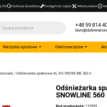
y 0%
Fachowe doradztwo
Dostępność części
Własny serwis
Au
+48 59 814 4
biuro@dobrenarzed
Narzędzia ogrodowe
Elektronarzędzia
Akc
nieżarki
/ Odśnieżarka spalinowa AL-KO SNOWLINE 560 II
Odśnieżarka sp
SNOWLINE 560 I
Kod producenta:
112933