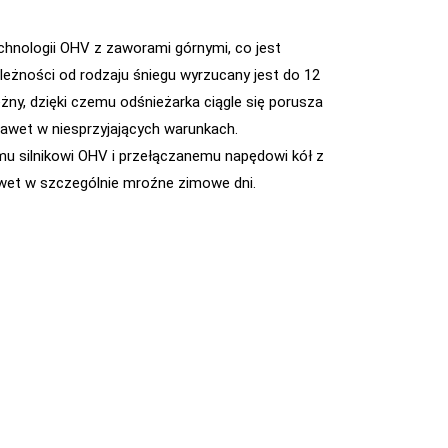
chnologii OHV z zaworami górnymi, co jest
eżności od rodzaju śniegu wyrzucany jest do 12
ny, dzięki czemu odśnieżarka ciągle się porusza
nawet w niesprzyjających warunkach.
u silnikowi OHV i przełączanemu napędowi kół z
awet w szczególnie mroźne zimowe dni.