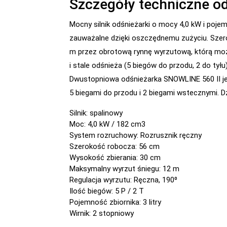
Szczegóły techniczne o
Mocny silnik odśnieżarki o mocy 4,0 kW i poj
zauważalne dzięki oszczędnemu zużyciu. Szero
m przez obrotową rynnę wyrzutową, którą można
i stale odśnieża (5 biegów do przodu, 2 do t
Dwustopniowa odśnieżarka SNOWLINE 560 II je
5 biegami do przodu i 2 biegami wstecznymi. 
Silnik: spalinowy
Moc: 4,0 kW / 182 cm3
System rozruchowy: Rozrusznik ręczny
Szerokość robocza: 56 cm
Wysokość zbierania: 30 cm
Maksymalny wyrzut śniegu: 12 m
Regulacja wyrzutu: Ręczna, 190⁰
Ilość biegów: 5 P / 2 T
Pojemność zbiornika: 3 litry
Wirnik: 2 stopniowy