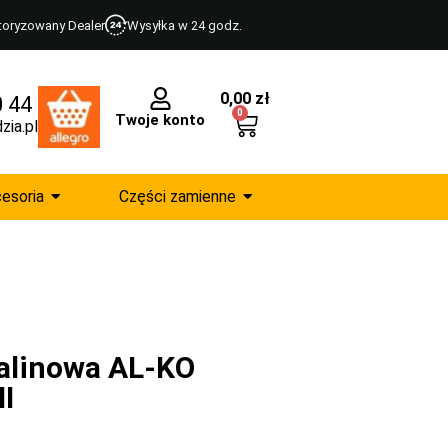
toryzowany Dealer
Wysyłka w 24 godz.
0,00
zł
0 44
0
Twoje konto
zia.pl
esoria
Części zamienne
alinowa AL-KO
I