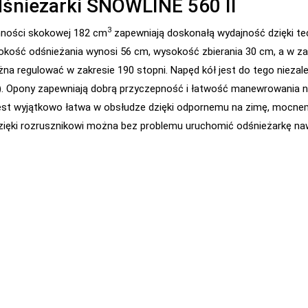
dśnieżarki SNOWLINE 560 II
3
emności skokowej 182 cm
zapewniają doskonałą wydajność dzięki te
kość odśnieżania wynosi 56 cm, wysokość zbierania 30 cm, a w zal
 regulować w zakresie 190 stopni. Napęd kół jest do tego niezależ
yłu). Opony zapewniają dobrą przyczepność i łatwość manewrowania 
st wyjątkowo łatwa w obsłudze dzięki odpornemu na zimę, mocnem
Dzięki rozrusznikowi można bez problemu uruchomić odśnieżarkę n