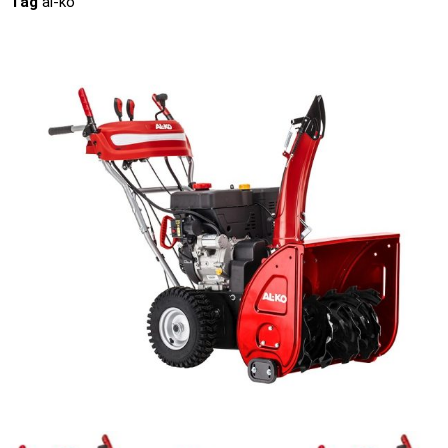
Tag
al-ko