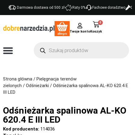
Darmowa dostawa od 500 zł
Raty 0%
Fachowe doradztwo
Do
0
Twoje konto
Strona główna
/
Pielęgnacja terenów
zielonych
/
Odśnieżarki
/ Odśnieżarka spalinowa AL-KO 620.4 E
III LED
Odśnieżarka spalinowa AL-KO
620.4 E III LED
Kod producenta:
114036