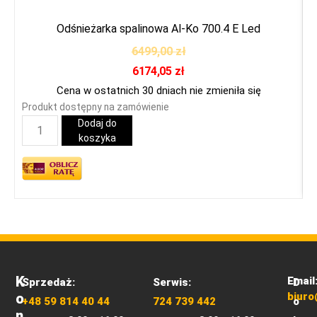
Odśnieżarka spalinowa Al-Ko 700.4 E Led
6499,00
zł
6174,05
zł
Cena w ostatnich 30 dniach nie zmieniła się
Produkt dostępny na zamówienie
P
Dodaj do
koszyka
K
Email
Sprzedaż:
Serwis:
D
O
biuro
+48 59 814 40 44
724 739 442
o
N