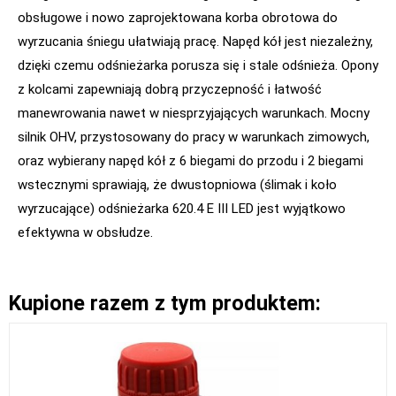
obsługowe i nowo zaprojektowana korba obrotowa do
wyrzucania śniegu ułatwiają pracę. Napęd kół jest niezależny,
dzięki czemu odśnieżarka porusza się i stale odśnieża. Opony
z kolcami zapewniają dobrą przyczepność i łatwość
manewrowania nawet w niesprzyjających warunkach. Mocny
silnik OHV, przystosowany do pracy w warunkach zimowych,
oraz wybierany napęd kół z 6 biegami do przodu i 2 biegami
wstecznymi sprawiają, że dwustopniowa (ślimak i koło
wyrzucające) odśnieżarka 620.4 E III LED jest wyjątkowo
efektywna w obsłudze.
Kupione razem z tym produktem: