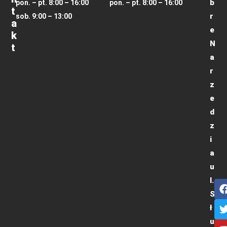
b
pon. – pt. 8:00 – 16:00
pon. – pt. 8:00 – 16:00
T
r
sob. 9:00 – 13:00
A
e
K
N
T
a
r
z
e
d
z
i
a
u
l.
S
ł
u