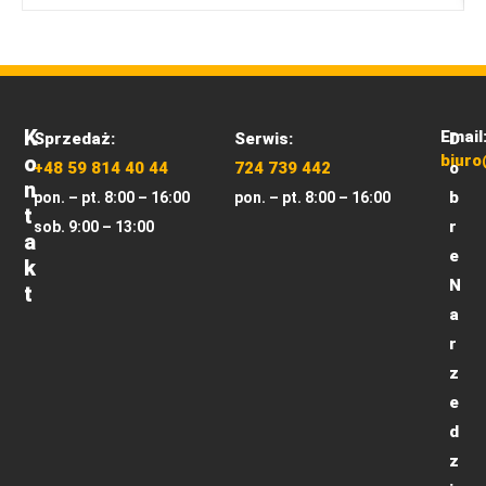
K
Email
Sprzedaż:
Serwis:
D
O
biuro
+48 59 814 40 44
724 739 442
o
N
b
pon. – pt. 8:00 – 16:00
pon. – pt. 8:00 – 16:00
T
r
sob. 9:00 – 13:00
A
e
K
N
T
a
r
z
e
d
z