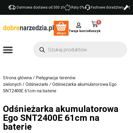
Darmowa dostawa od 500 zł
Raty 0%
Fachowe doradztwo
Do
0
Twoje konto
Strona główna
/
Pielęgnacja terenów
zielonych
/
Odśnieżarki
/ Odśnieżarka akumulatorowa Ego
SNT2400E 61cm na baterie
Odśnieżarka akumulatorowa
Ego SNT2400E 61cm na
baterie