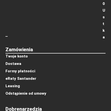
0
U
s
t
k
a
Zamówienia
Twoje konto
Dostawa
Formy płatności
eRaty Santander
Leasing
Odstąpienie od umowy
Dobrenarzedzia