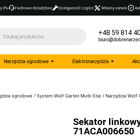
y 0%
Fachowe doradztwo
Dostępność części
Własny serwis
Au
+48 59 814 4
biuro@dobrenarzed
Narzędzia ogrodowe
Elektronarzędzia
Akc
ędzia ogrodowe
/
System Wolf Garten Mutli-Star
/
Narzędzia Wolf 
Sekator linkow
71ACA006650