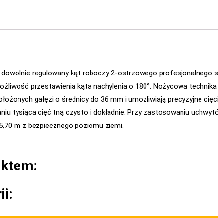
z dowolnie regulowany kąt roboczy 2-ostrzowego profesjonalnego 
Możliwość przestawienia kąta nachylenia o 180°. Nożycowa technika
łożonych gałęzi o średnicy do 36 mm i umożliwiają precyzyjne cięcie
niu tysiąca cięć tną czysto i dokładnie. Przy zastosowaniu uchwy
 5,70 m z bezpiecznego poziomu ziemi.
uktem:
ii: