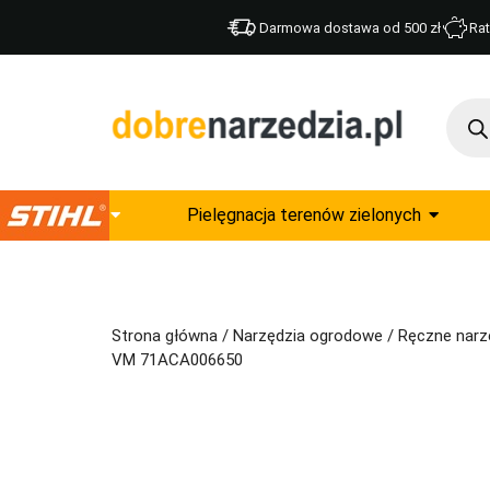
Darmowa dostawa od 500 zł
Rat
Pielęgnacja terenów zielonych
Strona główna
/
Narzędzia ogrodowe
/
Ręczne narz
VM 71ACA006650