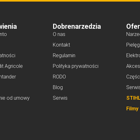
ienia
Dobrenarzedzia
Ofer
nto
O nas
Narze
Kontakt
Pielęg
atności
Regulamin
Elektr
it Agricole
Polityka prywatności
Akces
ntander
RODO
Częśc
Blog
Serwi
nie od umowy
Serwis
STIH
Filmy