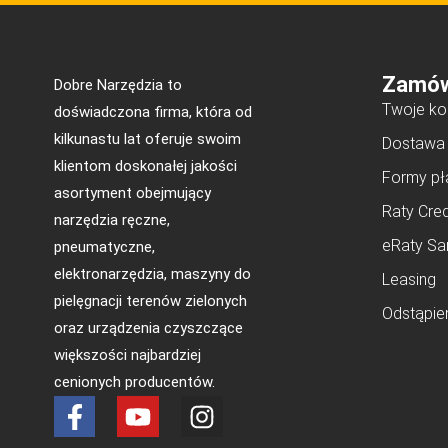
Zamów
Dobre Narzędzia to
Twoje ko
doświadczona firma, która od
kilkunastu lat oferuje swoim
Dostawa
klientom doskonałej jakości
Formy pł
asortyment obejmujący
Raty Cred
narzędzia ręczne,
eRaty Sa
pneumatyczne,
elektronarzędzia, maszyny do
Leasing
pielęgnacji terenów zielonych
Odstąpie
oraz urządzenia czyszczące
większości najbardziej
cenionych producentów.