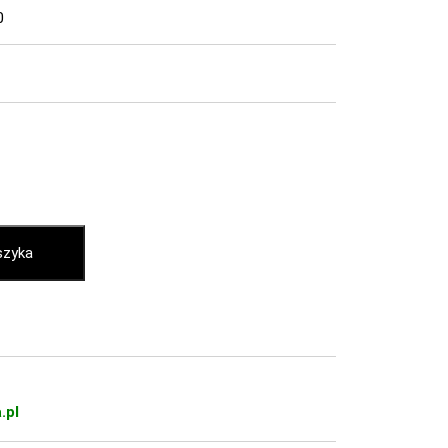
0
szyka
.pl