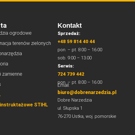
ta
Kontakt
dzia ogrodowe
Sprzedaż:
+48 59 814 40 44
nacja terenów zielonych
pon. – pt. 8:00 – 16:00
onarzędzia
sob. 9:00 – 13:00
oria
Serwis:
i zamienne
724 739 442
pon. – pt. 8:00 – 16:00
s
Email:
biuro@dobrenarzedzia.pl
L
Dobre Narzedzia
 instruktażowe STIHL
ul. Słupska 1
76-270 Ustka, woj. pomorskie