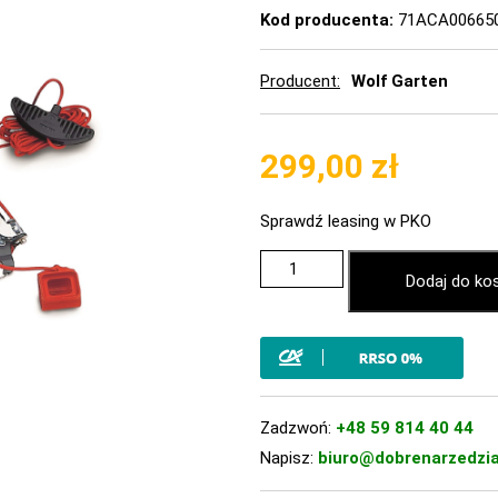
Kod producenta:
71ACA00665
Producent
Wolf Garten
299,00
zł
Sprawdź leasing w PKO
Dodaj do ko
Zadzwoń:
+48 59 814 40 44
Napisz:
biuro@dobrenarzedzia