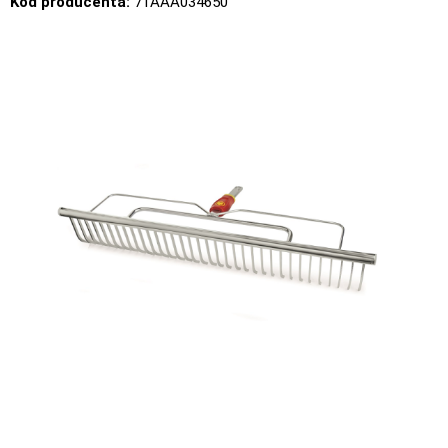
Kod producenta:
71AAA034650