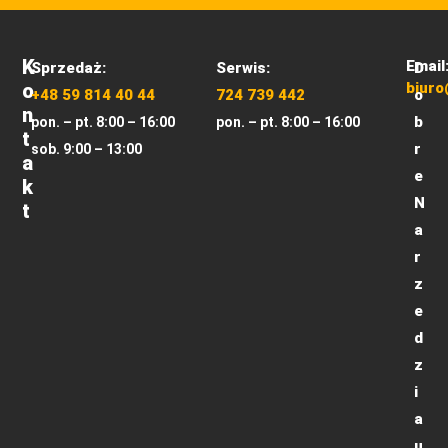
K
Email
Sprzedaż:
Serwis:
D
O
biuro
+48 59 814 40 44
724 739 442
o
N
b
pon. – pt. 8:00 – 16:00
pon. – pt. 8:00 – 16:00
T
r
sob. 9:00 – 13:00
A
e
K
N
T
a
r
z
e
d
z
i
a
u