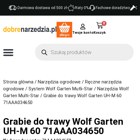
Darmowa dostawa od 500 zł
Raty 0%
Fachowe doradztwo
Do
0
Twoje konto
Strona główna
/
Narzędzia ogrodowe
/
Ręczne narzędzia
ogrodowe
/
System Wolf Garten Mutli-Star
/
Narzędzia Wolf
Garten Multi-Star
/ Grabie do trawy Wolf Garten UH-M 60
71AAA034650
Grabie do trawy Wolf Garten
UH-M 60 71AAA034650