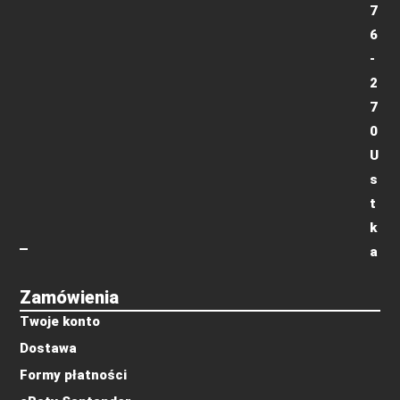
7
6
-
2
7
0
U
s
t
k
a
Zamówienia
Twoje konto
Dostawa
Formy płatności