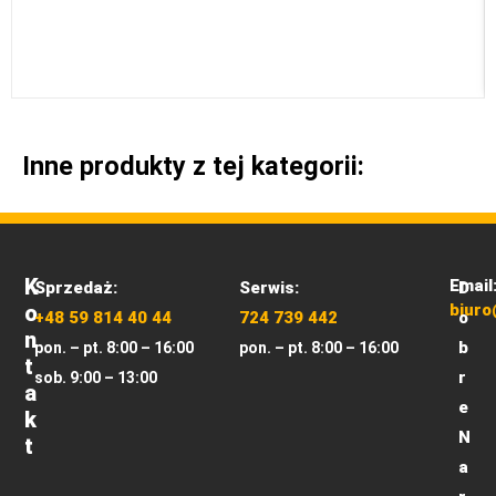
Inne produkty z tej kategorii:
K
Email
Sprzedaż:
Serwis:
D
O
biuro
+48 59 814 40 44
724 739 442
o
N
b
pon. – pt. 8:00 – 16:00
pon. – pt. 8:00 – 16:00
T
r
sob. 9:00 – 13:00
A
e
K
N
T
a