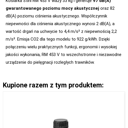
Kosiarka Stihl RM 453 V waży 33 kg i generuje
97 dB(A)
gwarantowanego poziomu mocy akustycznej
oraz 82
dB(A) poziomu ciśnienia akustycznego. Współczynnik
niepewności dla ciśnienia akustycznego wynosi 2 dB(A), a
wartość drgań na uchwycie to 4,4 m/s² z niepewnością 2,2
m/s². Emisja CO2 dla tego modelu to 922 g/kWh. Dzięki
połączeniu wielu praktycznych funkcji, ergonomii i wysokiej
jakości wykonania, RM 453 V to wszechstronne i niezawodne
urządzenie do pielęgnacji rozległych trawników.
Kupione razem z tym produktem: