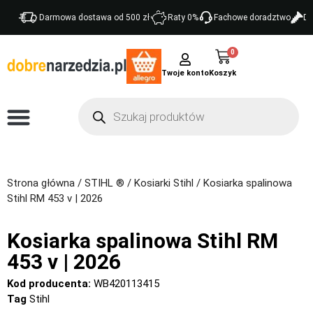
Darmowa dostawa od 500 zł
Raty 0%
Fachowe doradztwo
Do
0
Twoje konto
Strona główna
/
STIHL ®
/
Kosiarki Stihl
/ Kosiarka spalinowa
Stihl RM 453 v | 2026
Kosiarka spalinowa Stihl RM
453 v | 2026
Kod producenta:
WB420113415
Tag
Stihl