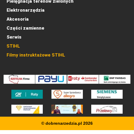
Pielęgnacja terenów zielonych
Elektronarzędzia
Akcesoria
Części zamienne
Serwis
STIHL
Filmy instruktażowe STIHL
© dobrenarzedzia.pl 2026