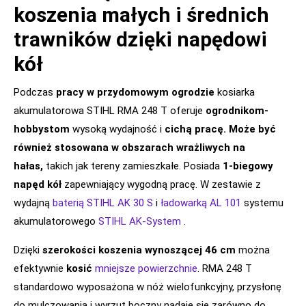
koszenia małych i średnich
trawników dzięki napędowi
kół
Podczas
pracy w przydomowym ogrodzie
kosiarka
akumulatorowa STIHL RMA 248 T oferuje
ogrodnikom-
hobbystom
wysoką wydajność i
cichą pracę. Może być
również stosowana w obszarach wrażliwych na
hałas,
takich jak tereny zamieszkałe. Posiada
1-biegowy
napęd kół
zapewniający wygodną pracę. W zestawie z
wydajną
baterią STIHL AK 30 S
i
ładowarką AL 101
systemu
akumulatorowego
STIHL AK-System
.
Dzięki
szerokości koszenia wynoszącej 46 cm
można
efektywnie
kosić
mniejsze powierzchnie
. RMA 248 T
standardowo wyposażona w nóż wielofunkcyjny, przysłonę
do mulczowania i wyrzut boczny nadaje się zarówno do