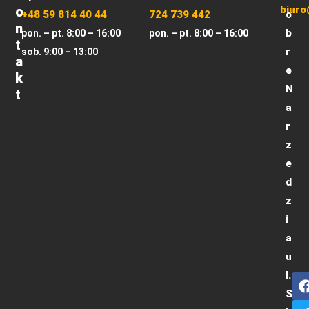
O
biuro
+48 59 814 40 44
724 739 442
o
N
b
pon. – pt. 8:00 – 16:00
pon. – pt. 8:00 – 16:00
T
r
sob. 9:00 – 13:00
A
e
K
N
T
a
r
z
e
d
z
i
a
u
l.
S