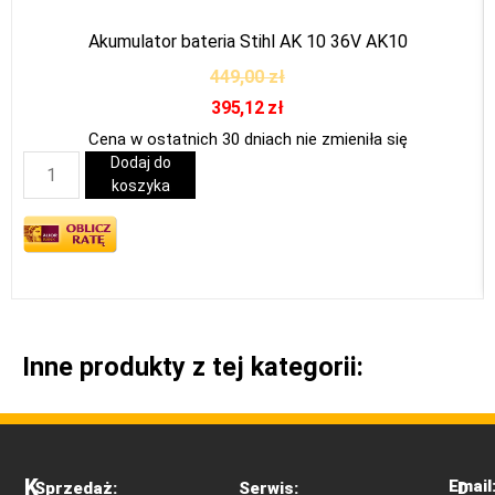
Akumulator bateria Stihl AK 10 36V AK10
449,00
zł
395,12
zł
Cena w ostatnich 30 dniach nie zmieniła się
Dodaj do
koszyka
Inne produkty z tej kategorii:
K
Email
Sprzedaż:
Serwis:
D