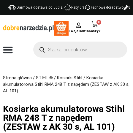
Darmowa dostawa od 500 zł
Raty 0%
Fachowe doradztwo
Do
0
Twoje konto
Strona główna
/
STIHL ®
/
Kosiarki Stihl
/ Kosiarka
akumulatorowa Stihl RMA 248 T z napędem (ZESTAW z AK 30 s,
AL 101)
Kosiarka akumulatorowa Stihl
RMA 248 T z napędem
(ZESTAW z AK 30 s, AL 101)