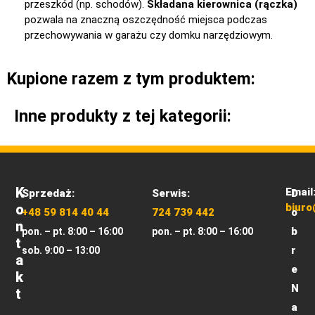
przeszkód (np. schodów).
Składana kierownica (rączka)
pozwala na znaczną oszczędność miejsca podczas
przechowywania w garażu czy domku narzędziowym.
Kupione razem z tym produktem:
Inne produkty z tej kategorii:
K
Email
Sprzedaż:
Serwis:
D
O
biuro
+48 59 814 40 44
724 739 442
o
N
b
pon. – pt. 8:00 – 16:00
pon. – pt. 8:00 – 16:00
T
r
sob. 9:00 – 13:00
A
e
K
N
T
a