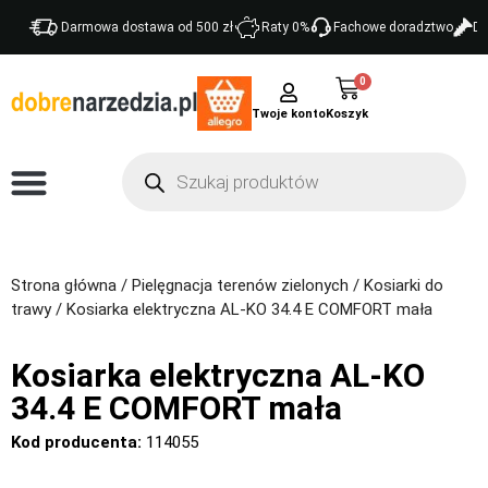
Darmowa dostawa od 500 zł
Raty 0%
Fachowe doradztwo
Do
0
Twoje konto
Strona główna
/
Pielęgnacja terenów zielonych
/
Kosiarki do
trawy
/ Kosiarka elektryczna AL-KO 34.4 E COMFORT mała
Kosiarka elektryczna AL-KO
34.4 E COMFORT mała
Kod producenta:
114055