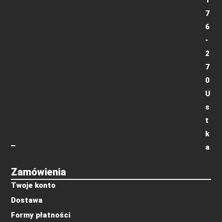
7
6
-
2
7
0
U
s
t
k
a
Zamówienia
Twoje konto
Dostawa
Formy płatności