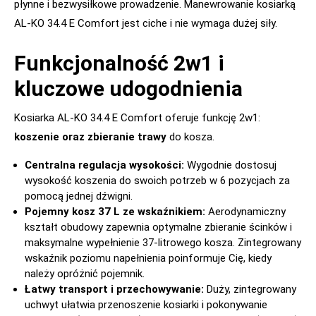
płynne i bezwysiłkowe prowadzenie. Manewrowanie kosiarką
AL-KO 34.4 E Comfort jest ciche i nie wymaga dużej siły.
Funkcjonalność 2w1 i
kluczowe udogodnienia
Kosiarka AL-KO 34.4 E Comfort oferuje funkcję 2w1:
koszenie oraz zbieranie trawy
do kosza.
Centralna regulacja wysokości:
Wygodnie dostosuj
wysokość koszenia do swoich potrzeb w 6 pozycjach za
pomocą jednej dźwigni.
Pojemny kosz 37 L ze wskaźnikiem:
Aerodynamiczny
kształt obudowy zapewnia optymalne zbieranie ścinków i
maksymalne wypełnienie 37-litrowego kosza. Zintegrowany
wskaźnik poziomu napełnienia poinformuje Cię, kiedy
należy opróżnić pojemnik.
Łatwy transport i przechowywanie:
Duży, zintegrowany
uchwyt ułatwia przenoszenie kosiarki i pokonywanie