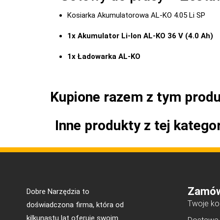
Kosiarka Akumulatorowa AL-KO 4.05 Li SP
1x Akumulator Li-Ion AL-KO 36 V (4.0 Ah)
1x Ładowarka AL-KO
Kupione razem z tym prod
Inne produkty z tej kategor
Zamów
Dobre Narzędzia to
Twoje ko
doświadczona firma, która od
kilkunastu lat oferuje swoim