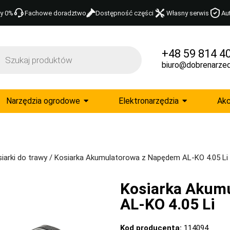
y 0%
Fachowe doradztwo
Dostępność części
Własny serwis
Au
+48 59 814 4
biuro@dobrenarzed
Narzędzia ogrodowe
Elektronarzędzia
Akc
iarki do trawy
/ Kosiarka Akumulatorowa z Napędem AL-KO 4.05 Li
Kosiarka Akum
AL-KO 4.05 Li
Kod producenta:
114094