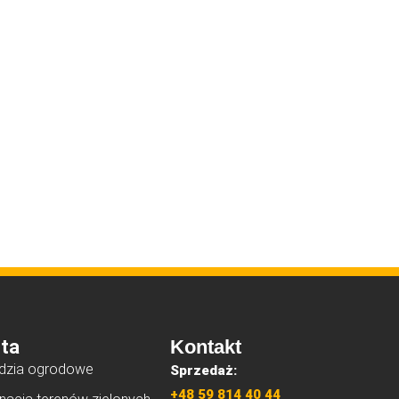
ta
Kontakt
dzia ogrodowe
Sprzedaż:
+48 59 814 40 44