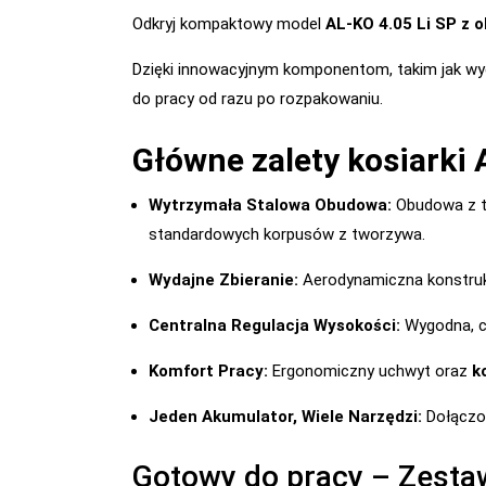
Odkryj kompaktowy model
AL-KO 4.05 Li SP z
o
Dzięki innowacyjnym komponentom, takim jak wyd
do pracy od razu po rozpakowaniu.
Główne zalety kosiarki 
Wytrzymała Stalowa Obudowa:
Obudowa z tł
standardowych korpusów z tworzywa.
Wydajne Zbieranie:
Aerodynamiczna konstruk
Centralna Regulacja Wysokości:
Wygodna, ce
Komfort Pracy:
Ergonomiczny uchwyt oraz
k
Jeden Akumulator, Wiele Narzędzi:
Dołączon
Gotowy do pracy – Zesta