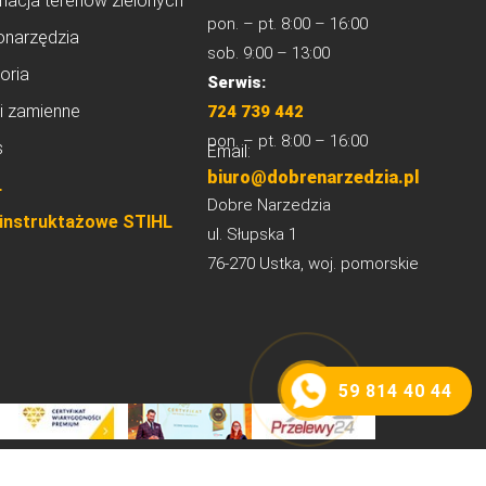
nacja terenów zielonych
pon. – pt. 8:00 – 16:00
onarzędzia
sob. 9:00 – 13:00
oria
Serwis:
i zamienne
724 739 442
pon. – pt. 8:00 – 16:00
s
Email:
biuro@dobrenarzedzia.pl
L
Dobre Narzedzia
 instruktażowe STIHL
ul. Słupska 1
76-270 Ustka, woj. pomorskie
59 814 40 44