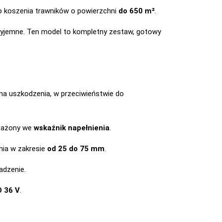
 do koszenia trawników o powierzchni
do 650 m²
.
rzyjemne. Ten model to kompletny zestaw, gotowy
na uszkodzenia, w przeciwieństwie do
osażony we
wskaźnik napełnienia
.
nia w zakresie
od 25 do 75 mm
.
adzenie.
 36 V
.