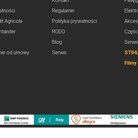
Kontakt
Pielęg
atności
Regulamin
Elektr
it Agricole
Polityka prywatności
Akces
ntander
RODO
Częśc
Blog
Serwi
nie od umowy
Serwis
STIH
Filmy
© dobrenarzedzia.pl 2026