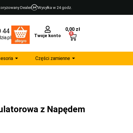
toryzowany Dealer
Wysyłka w 24 godz.
0,00
zł
0 44
0
Twoje konto
zia.pl
esoria
Części zamienne
ulatorowa z Napędem