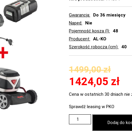
Gwarancja
Do 36 miesięcy
Napęd
Nie
Pojemność kosza (l)
48
Producent
AL-KO
Szerokość robocza (cm)
40
1499,00
zł
1424,05
zł
Cena w ostatnich 30 dniach nie 
Sprawdź leasing w PKO
Dodaj do ko