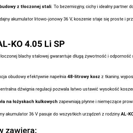
budowy z tłoczonej stali
. To bezemisyjny, cichy i idealny partner
ajny akumulator litowo-jonowy 36 V, koszenie staje się proste i p
AL-KO 4.05 Li SP
oczonej blachy stalowej gwarantuje długą żywotność i odporność 
cja obudowy efektywnie napełnia
48-litrowy kosz
z tkaniny, wyp
ntralna dźwignia regulacji pozwala łatwo ustawić wysokość kosze
oła na łożyskach kulkowych
zapewniają płynne i niemęczące prow
y akumulator 36 V pasuje do wszystkich urządzeń z rodziny
AL-KO
w zawiera: