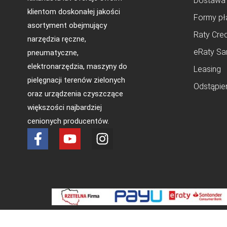
Dostawa
klientom doskonałej jakości
Formy pł
asortyment obejmujący
Raty Cred
narzędzia ręczne,
eRaty Sa
pneumatyczne,
elektronarzędzia, maszyny do
Leasing
pielęgnacji terenów zielonych
Odstąpie
oraz urządzenia czyszczące
większości najbardziej
cenionych producentów.