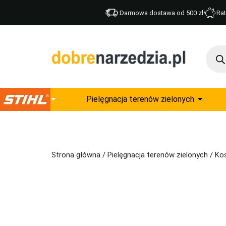
Darmowa dostawa od 500 zł
Rat
Pielęgnacja terenów zielonych
Strona główna
/
Pielęgnacja terenów zielonych
/
Kos