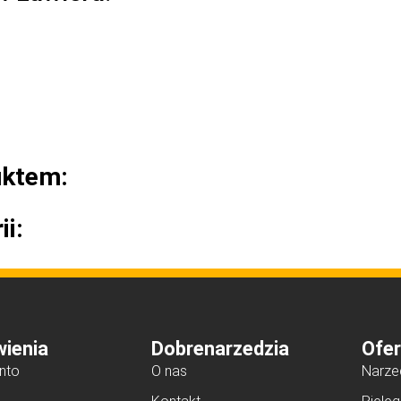
uktem:
ii:
ienia
Dobrenarzedzia
Ofer
nto
O nas
Narze